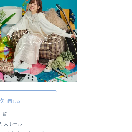
次
一覧
ス 大ホール