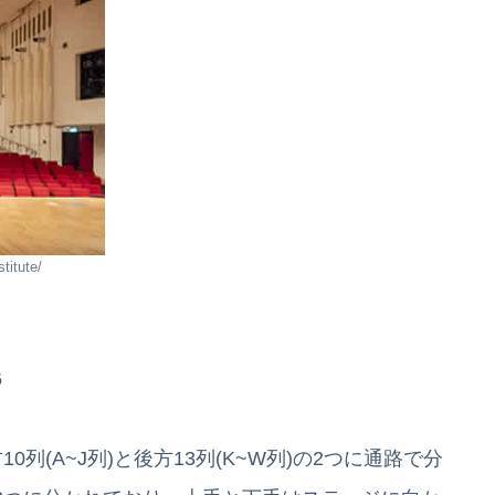
itute/
6
列(A~J列)と後方13列(K~W列)の2つに通路で分