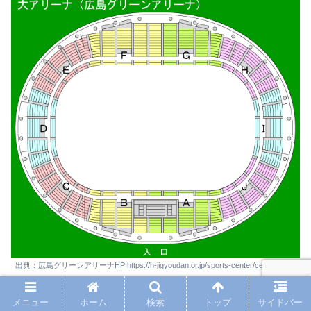
出典：広島グリーンアリーナHP https://h-jigyoudan.or.jp/sports-center/center-
facility/
メニュー
ホーム
検索
トップ
サイドバー