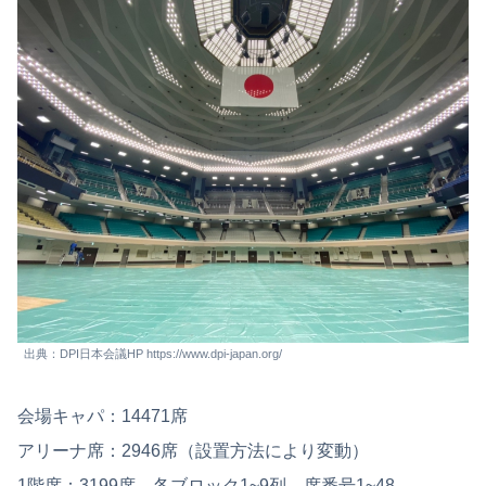
出典：DPI日本会議HP https://www.dpi-japan.org/
会場キャパ：14471席
アリーナ席：2946席（設置方法により変動）
1階席：3199席、各ブロック1~9列、席番号1~48