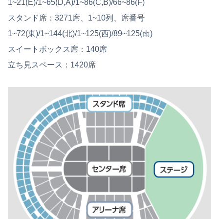
1~21(E)/1~65(D,A)/1~86(C,B)/66~86(F)
スタンド席：3271席、1~10列、席番号
1~72(東)/1~144(北)/1~125(西)/89~125(南)
スイートボックス席：140席
立ち見スペース：1420席