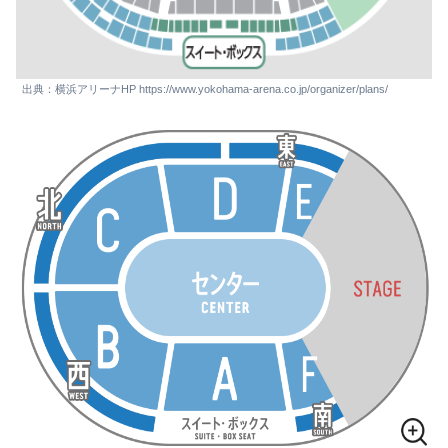
出典：横浜アリーナHP https://www.yokohama-arena.co.jp/organizer/plans/