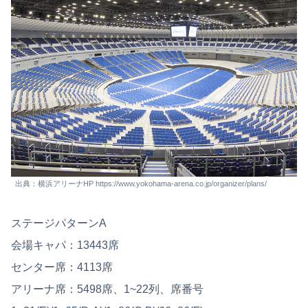
出典：横浜アリーナHP https://www.yokohama-arena.co.jp/organizer/plans/
ステージパターンA
会場キャパ：13443席
センター席：4113席
アリーナ席：5498席、1~22列、席番号