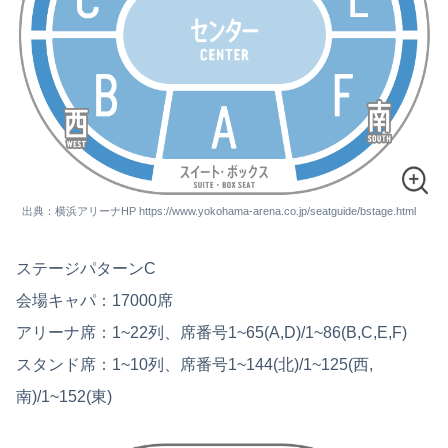
出典：横浜アリーナHP https://www.yokohama-arena.co.jp/seatguide/bstage.html
ステージパターンC
会場キャパ：17000席
アリーナ席：1~22列、席番号1~65(A,D)/1~86(B,C,E,F)
スタンド席：1~10列、席番号1~144(北)/1~125(西,
南)/1~152(東)