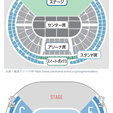
出典：横浜アリーナHP https://www.yokohama-arena.co.jp/organizer/plans/