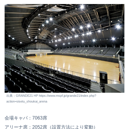
出典：GRANDE21 HP https://www.mspf.jp/grande21/index.php?
action=sisetu_shoukai_arena
会場キャパ：7063席
アリーナ席：2052席（設置方法により変動）