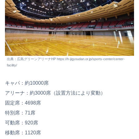
出典：広島グリーンアリーナHP https://h-jigyoudan.or.jp/sports-center/center-
facility/
キャパ：約10000席
アリーナ：約3000席（設置方法により変動）
固定席：4698席
特別席：71席
可動席：920席
移動席：1120席