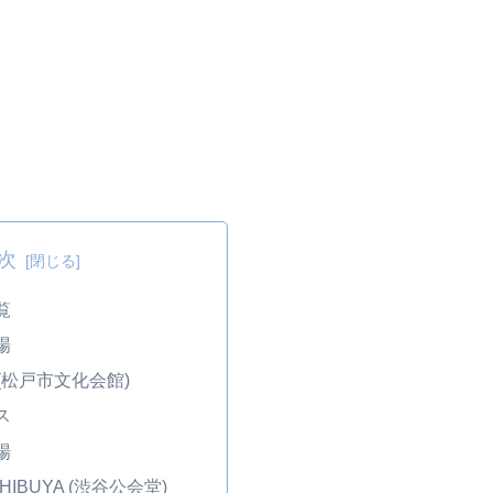
次
覧
場
(松戸市文化会館)
ス
場
SHIBUYA (渋谷公会堂)