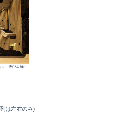
ject/5054.html
10列は左右のみ)