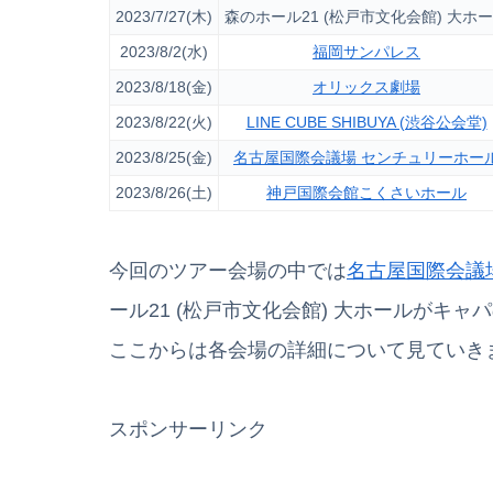
2023/7/27(木)
森のホール21 (松戸市文化会館) 大ホ
2023/8/2(水)
福岡サンパレス
2023/8/18(金)
オリックス劇場
2023/8/22(火)
LINE CUBE SHIBUYA (渋谷公会堂)
2023/8/25(金)
名古屋国際会議場 センチュリーホー
2023/8/26(土)
神戸国際会館こくさいホール
今回のツアー会場の中では
名古屋国際会議
ール21 (松戸市文化会館) 大ホールがキ
ここからは各会場の詳細について見ていき
スポンサーリンク