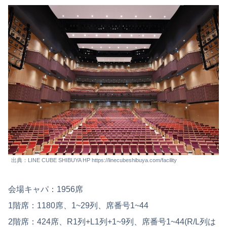
出典：LINE CUBE SHIBUYA HP https://linecubeshibuya.com/facility
会場キャパ：1956席
1階席：1180席、1~29列、席番号1~44
2階席：424席、R1列+L1列+1~9列、席番号1~44(R/L列は