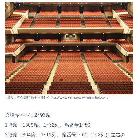
出典：神奈川県⺠ホールHP https://www.kanagawa-kenminhall.com/
会場キャパ：2493席
1階席：1509席、1~32列、席番号1~60
2階席：304席、1~12列、席番号1~60（1~8列は左右の