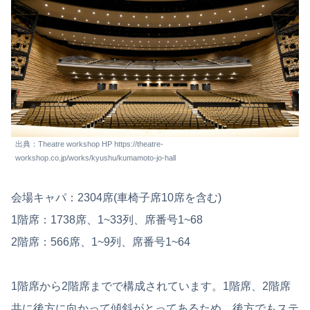
出典：Theatre workshop HP https://theatre-
workshop.co.jp/works/kyushu/kumamoto-jo-hall
会場キャパ：2304席(車椅子席10席を含む)
1階席：1738席、1~33列、席番号1~68
2階席：566席、1~9列、席番号1~64
1階席から2階席までで構成されています。1階席、2階席
共に後方に向かって傾斜がとってあるため、後方でもステ