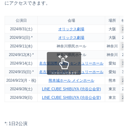
にアクセスできます。
公演日
会場
場所
キ
2024/8/31(土)
オリックス劇場
大阪
2,4
2024/9/1(日) *
オリックス劇場
大阪
2,4
2024/9/11(水)
神奈川県民ホール
神奈川
2,4
2024/9/12(木) *
神奈川県民ホール
神奈川
2,4
2024/9/14(土)
名古屋国際会議場 センチュリーホール
愛知
3,0
2024/9/15(日) *
名古屋国際会議場 センチュリーホール
愛知
3,0
スクロールできます
2024/9/23(月・祝)
熊本城ホール メインホール
熊本
2,3
2024/9/28(土)
LINE CUBE SHIBUYA (渋谷公会堂)
東京
2,0
2024/9/29(日)
LINE CUBE SHIBUYA (渋谷公会堂)
東京
2,0
*: 1日2公演