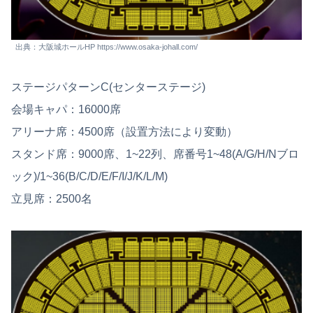
出典：大阪城ホールHP https://www.osaka-johall.com/
ステージパターンC(センターステージ)
会場キャパ：16000席
アリーナ席：4500席（設置方法により変動）
スタンド席：9000席、1~22列、席番号1~48(A/G/H/Nブロ
ック)/1~36(B/C/D/E/F/I/J/K/L/M)
立見席：2500名