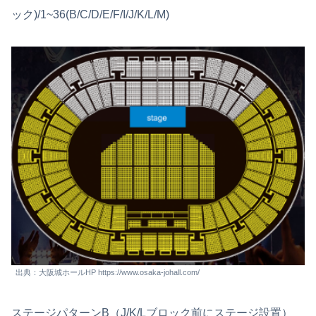
ック)/1~36(B/C/D/E/F/I/J/K/L/M)
出典：大阪城ホールHP https://www.osaka-johall.com/
ステージパターンB（J/K/Lブロック前にステージ設置）