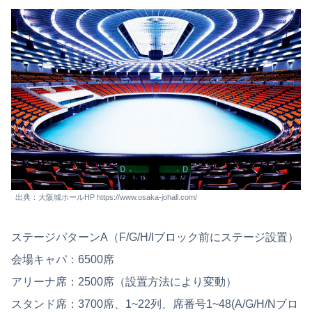
出典：大阪城ホールHP https://www.osaka-johall.com/
ステージパターンA（F/G/H/Iブロック前にステージ設置）
会場キャパ：6500席
アリーナ席：2500席（設置方法により変動）
スタンド席：3700席、1~22列、席番号1~48(A/G/H/Nブロ