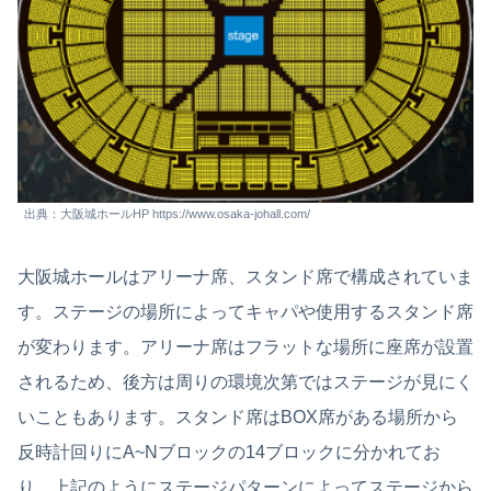
出典：大阪城ホールHP https://www.osaka-johall.com/
大阪城ホールはアリーナ席、スタンド席で構成されていま
す。ステージの場所によってキャパや使用するスタンド席
が変わります。アリーナ席はフラットな場所に座席が設置
されるため、後方は周りの環境次第ではステージが見にく
いこともあります。スタンド席はBOX席がある場所から
反時計回りにA~Nブロックの14ブロックに分かれてお
り、上記のようにステージパターンによってステージから