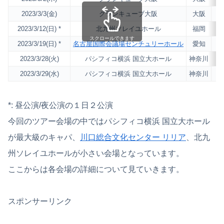
2023/3/3(金)
グランキューブ大阪
大阪
2,
2023/3/12(日) *
北九州ソレイユホール
福岡
2,
スクロールできます
2023/3/19(日) *
名古屋国際会議場センチュリーホール
愛知
3,
2023/3/28(火)
パシフィコ横浜 国立大ホール
神奈川
5,
2023/3/29(水)
パシフィコ横浜 国立大ホール
神奈川
5,
*: 昼公演/夜公演の１日２公演
今回のツアー会場の中ではパシフィコ横浜 国立大ホール
が最大級のキャパ、
川口総合文化センター リリア
、北九
州ソレイユホールが小さい会場となっています。
ここからは各会場の詳細について見ていきます。
スポンサーリンク