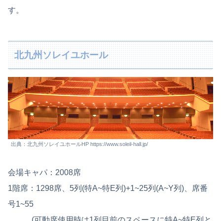
す。
北九州ソレイユホール
出典：北九州ソレイユホールHP https://www.soleil-hall.jp/
会場キャパ：2008席
1階席：1298席、5列(特A~特E列)+1~25列(A~Y列)、席番
号1~55
(可動席使用時は1列目前のスペースに特A~特E列と