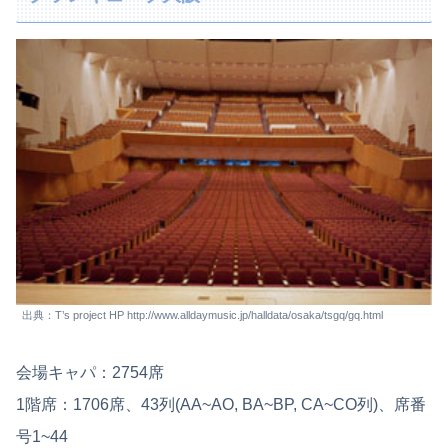
出典：T’s project HP http://www.alldaymusic.jp/halldata/osaka/tsgq/gq.html
会場キャパ：2754席
1階席：1706席、43列(AA~AO, BA~BP, CA~CO列)、席番
号1~44