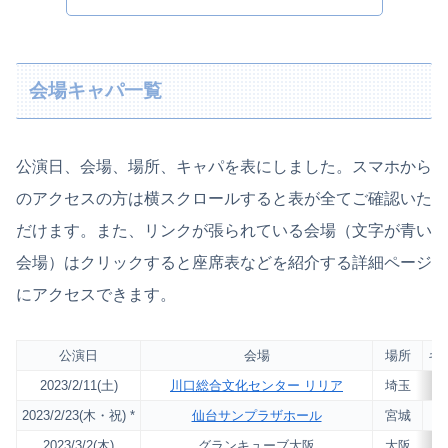
会場キャパ一覧
公演日、会場、場所、キャパを表にしました。スマホから
のアクセスの方は横スクロールすると表が全てご確認いた
だけます。また、リンクが張られている会場（文字が青い
会場）はクリックすると座席表などを紹介する詳細ページ
にアクセスできます。
公演日
会場
場所
キ
2023/2/11(土)
川口総合文化センター リリア
埼玉
2,
2023/2/23(木・祝) *
仙台サンプラザホール
宮城
2,
2023/3/2(木)
グランキューブ大阪
大阪
2,