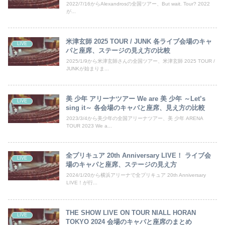
2022/7/16からAlexandrosの全国ツアー、But wait. Tour? 2022
が...
米津玄師 2025 TOUR / JUNK 各ライブ会場のキャ
LIVE
パと座席、ステージの見え方の比較
2025/1/9から米津玄師さんの全国ツアー、米津玄師 2025 TOUR /
JUNKが始まりま...
美 少年 アリーナツアー We are 美 少年 ～Let’s
LIVE
sing it～ 各会場のキャパと座席、見え方の比較
2023/3/4から美少年の全国アリーナツアー、美 少年 ARENA
TOUR 2023 We a...
全プリキュア 20th Anniversary LIVE！ ライブ会
LIVE
場のキャパと座席、ステージの見え方
2024/1/20から横浜アリーナで全プリキュア 20th Anniversary
LIVE！が行...
THE SHOW LIVE ON TOUR NIALL HORAN
LIVE
TOKYO 2024 会場のキャパと座席のまとめ