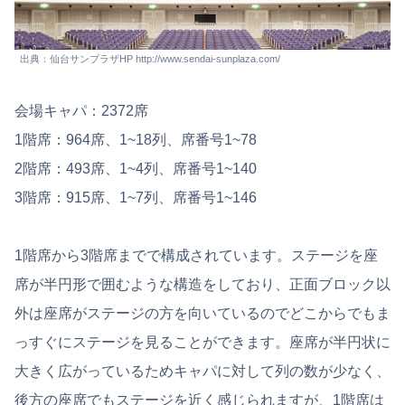
出典：仙台サンプラザHP http://www.sendai-sunplaza.com/
会場キャパ：2372席
1階席：964席、1~18列、席番号1~78
2階席：493席、1~4列、席番号1~140
3階席：915席、1~7列、席番号1~146
1階席から3階席までで構成されています。ステージを座
席が半円形で囲むような構造をしており、正面ブロック以
外は座席がステージの方を向いているのでどこからでもま
っすぐにステージを見ることができます。座席が半円状に
大きく広がっているためキャパに対して列の数が少なく、
後方の座席でもステージを近く感じられますが、1階席は