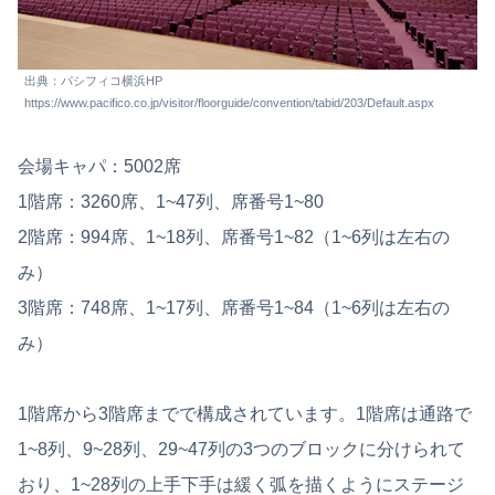
出典：パシフィコ横浜HP
https://www.pacifico.co.jp/visitor/floorguide/convention/tabid/203/Default.aspx
会場キャパ：5002席
1階席：3260席、1~47列、席番号1~80
2階席：994席、1~18列、席番号1~82（1~6列は左右の
み）
3階席：748席、1~17列、席番号1~84（1~6列は左右の
み）
1階席から3階席までで構成されています。1階席は通路で
1~8列、9~28列、29~47列の3つのブロックに分けられて
おり、1~28列の上手下手は緩く弧を描くようにステージ