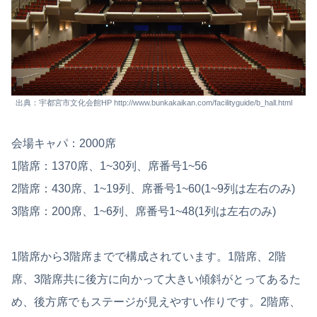
出典：宇都宮市文化会館HP http://www.bunkakaikan.com/facilityguide/b_hall.html
会場キャパ：2000席
1階席：1370席、1~30列、席番号1~56
2階席：430席、1~19列、席番号1~60(1~9列は左右のみ)
3階席：200席、1~6列、席番号1~48(1列は左右のみ)
1階席から3階席までで構成されています。1階席、2階
席、3階席共に後方に向かって大きい傾斜がとってあるた
め、後方席でもステージが見えやすい作りです。2階席、