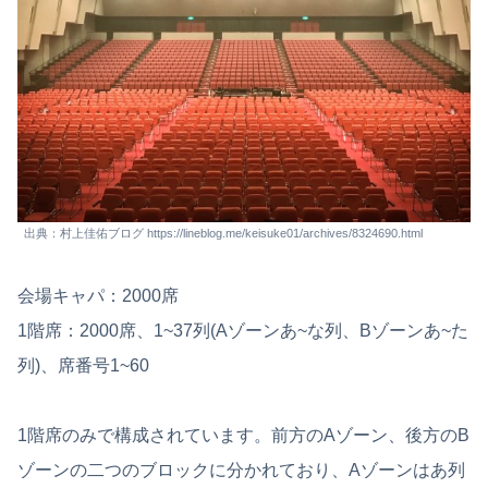
出典：村上佳佑ブログ https://lineblog.me/keisuke01/archives/8324690.html
会場キャパ：2000席
1階席：2000席、1~37列(Aゾーンあ~な列、Bゾーンあ~た
列)、席番号1~60
1階席のみで構成されています。前方のAゾーン、後方のB
ゾーンの二つのブロックに分かれており、Aゾーンはあ列