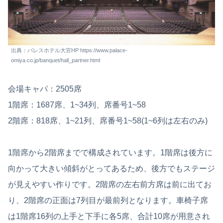
出典：パレスホテル大宮HP https://www.palace-
omiya.co.jp/banquet/hall_partner.html
会場キャパ：2505席
1階席：1687席、1~34列、席番号1~58
2階席：818席、1~21列、席番号1~58(1~6列は左右のみ)
1階席から2階席までで構成されています。1階席は後方に
向かって大きい傾斜がとってあるため、後方でもステージ
が見えやすい作りです。2階席の左右前方席は前に出てお
り、2階席の正面は7列目が最前列となります。車椅子席
は1階席16列の上手と下手に各5席、合計10席が用意され