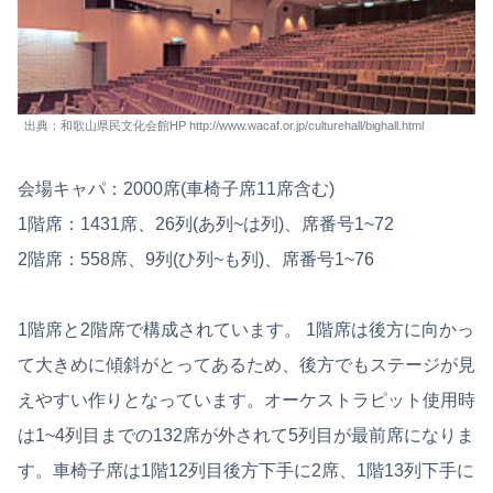
出典：和歌山県民文化会館HP http://www.wacaf.or.jp/culturehall/bighall.html
会場キャパ：2000席(車椅子席11席含む)
1階席：1431席、26列(あ列~は列)、席番号1~72
2階席：558席、9列(ひ列~も列)、席番号1~76
1階席と2階席で構成されています。 1階席は後方に向かっ
て大きめに傾斜がとってあるため、後方でもステージが見
えやすい作りとなっています。オーケストラピット使用時
は1~4列目までの132席が外されて5列目が最前席になりま
す。車椅子席は1階12列目後方下手に2席、1階13列下手に