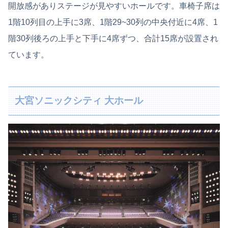
開放感がありステージが見やすいホールです。車椅子席は
1階10列目の上手に3席、1階29~30列の中央付近に4席、1
階30列後ろの上手と下手に4席ずつ、合計15席が設置され
ています。
大宮ソニックシティ 大ホール