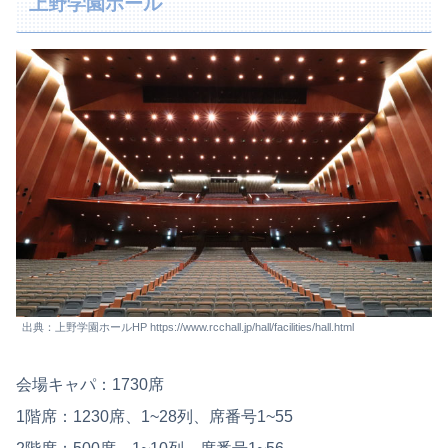
上野学園ホール
出典：上野学園ホールHP https://www.rcchall.jp/hall/facilities/hall.html
会場キャパ：1730席
1階席：1230席、1~28列、席番号1~55