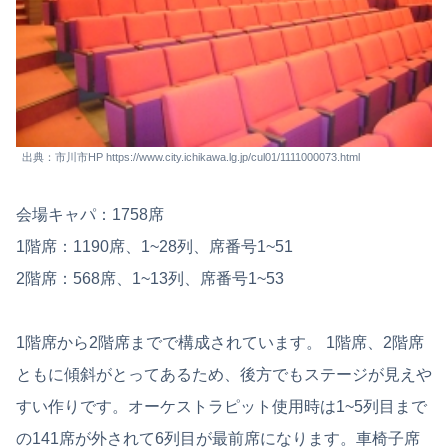
出典：市川市HP https://www.city.ichikawa.lg.jp/cul01/1111000073.html
会場キャパ：1758席
1階席：1190席、1~28列、席番号1~51
2階席：568席、1~13列、席番号1~53
1階席から2階席までで構成されています。 1階席、2階席
ともに傾斜がとってあるため、後方でもステージが見えや
すい作りです。オーケストラピット使用時は1~5列目まで
の141席が外されて6列目が最前席になります。車椅子席