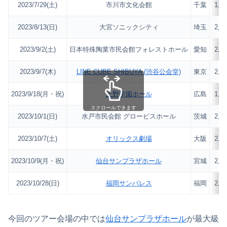
2023/7/29(土)
市川市文化会館
千葉
1,7
2023/8/13(日)
大宮ソニックシティ
埼玉
2,5
2023/9/2(土)
日本特殊陶業市民会館フォレストホール
愛知
2,2
2023/9/7(木)
LINE CUBE SHIBUYA (渋谷公会堂)
東京
2,0
2023/9/18(月・祝)
上野学園ホール
広島
1,7
スクロールできます
2023/10/1(日)
水戸市民会館 グロービスホール
茨城
2,0
2023/10/7(土)
オリックス劇場
大阪
2,4
2023/10/9(月・祝)
仙台サンプラザホール
宮城
2,7
2023/10/28(日)
福岡サンパレス
福岡
2,3
今回のツアー会場の中では
仙台サンプラザホール
が最大級