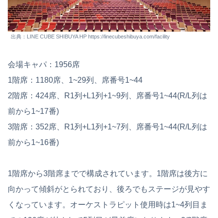
出典：LINE CUBE SHIBUYA HP https://linecubeshibuya.com/facility
会場キャパ：1956席
1階席：1180席、1~29列、席番号1~44
2階席：424席、R1列+L1列+1~9列、席番号1~44(R/L列は
前から1~17番)
3階席：352席、R1列+L1列+1~7列、席番号1~44(R/L列は
前から1~16番)
1階席から3階席までで構成されています。1階席は後方に
向かって傾斜がとられており、後ろでもステージが見やす
くなっています。オーケストラピット使用時は1~4列目ま