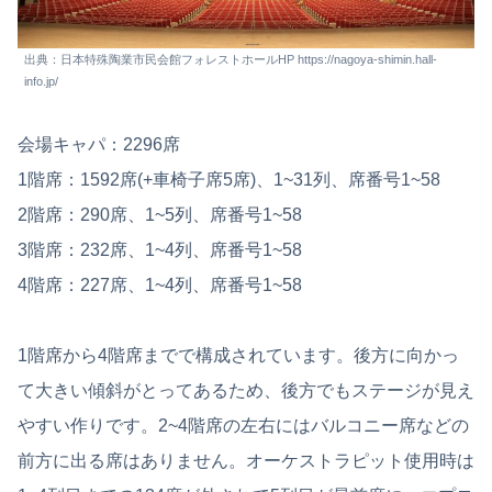
出典：日本特殊陶業市民会館フォレストホールHP https://nagoya-shimin.hall-
info.jp/
会場キャパ：2296席
1階席：1592席(+車椅子席5席)、1~31列、席番号1~58
2階席：290席、1~5列、席番号1~58
3階席：232席、1~4列、席番号1~58
4階席：227席、1~4列、席番号1~58
1階席から4階席までで構成されています。後方に向かっ
て大きい傾斜がとってあるため、後方でもステージが見え
やすい作りです。2~4階席の左右にはバルコニー席などの
前方に出る席はありません。オーケストラピット使用時は