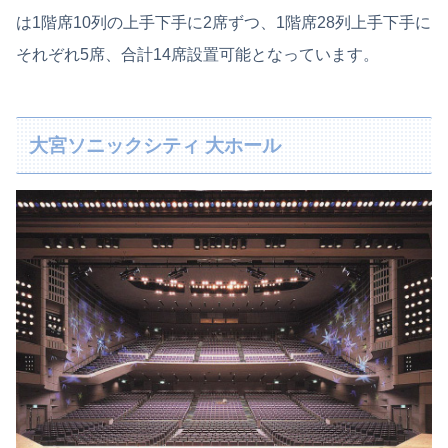
は1階席10列の上手下手に2席ずつ、1階席28列上手下手に
それぞれ5席、合計14席設置可能となっています。
大宮ソニックシティ 大ホール