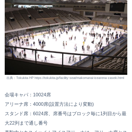
出典：Tokukita HP https://tokukita.jp/facility-seat/makomanai-icearena-zaseki.html
会場キャパ：10024席
アリーナ席：4000席(設置方法により変動)
スタンド席：6024席、席番号はブロック毎に1列目から最
大22列まで通し番号