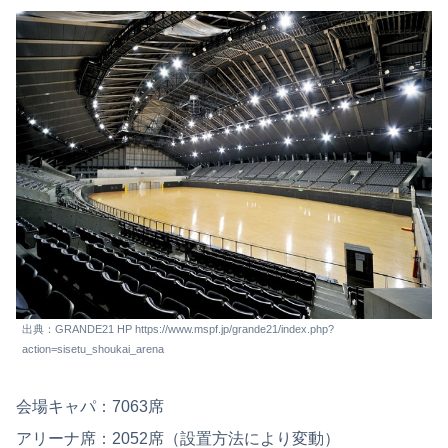
出典：GRANDE21 HP https://www.mspf.jp/grande21/index.php?
action=sisetu_shoukai_arena
会場キャパ：7063席
アリーナ席：2052席（設置方法により変動）