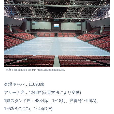
出典：local guide biz HP https://ja.localguide.biz/
会場キャパ：11093席
アリーナ席：4248席(設置方法により変動)
1階スタンド席：4834席、1~18列、席番号1~96(A)、
1~53(B,C,F,G)、1~44(D,E)