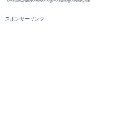
https://www.marinemesse.or.jp/messe/organizer/layout/
スポンサーリンク