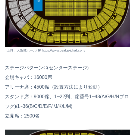
出典：大阪城ホールHP https://www.osaka-johall.com/
ステージパターンC(センターステージ)
会場キャパ：16000席
アリーナ席：4500席（設置方法により変動）
スタンド席：9000席、1~22列、席番号1~48(A/G/H/Nブロ
ック)/1~36(B/C/D/E/F/I/J/K/L/M)
立見席：2500名