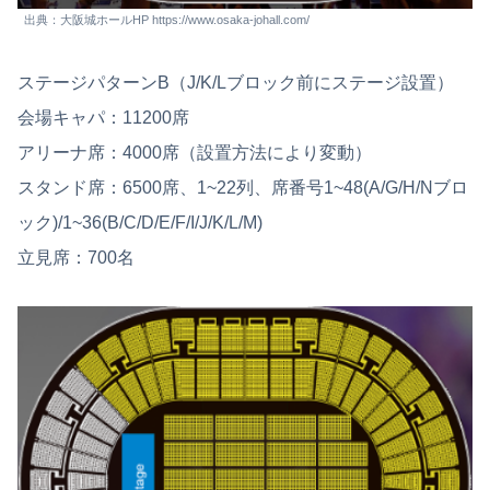
出典：大阪城ホールHP https://www.osaka-johall.com/
ステージパターンB（J/K/Lブロック前にステージ設置）
会場キャパ：11200席
アリーナ席：4000席（設置方法により変動）
スタンド席：6500席、1~22列、席番号1~48(A/G/H/Nブロ
ック)/1~36(B/C/D/E/F/I/J/K/L/M)
立見席：700名