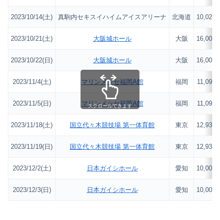
2023/10/14(土)
真駒内セキスイハイムアイスアリーナ
北海道
10,024
2023/10/21(土)
大阪城ホール
大阪
16,000
2023/10/22(日)
大阪城ホール
大阪
16,000
2023/11/4(土)
マリンメッセ福岡A館
福岡
11,093
2023/11/5(日)
マリンメッセ福岡A館
福岡
11,093
スクロールできます
2023/11/18(土)
国立代々木競技場 第一体育館
東京
12,934
2023/11/19(日)
国立代々木競技場 第一体育館
東京
12,934
2023/12/2(土)
日本ガイシホール
愛知
10,000
2023/12/3(日)
日本ガイシホール
愛知
10,000