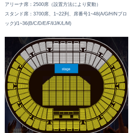
アリーナ席：2500席（設置方法により変動）
スタンド席：3700席、1~22列、席番号1~48(A/G/H/Nブロ
ック)/1~36(B/C/D/E/F/I/J/K/L/M)