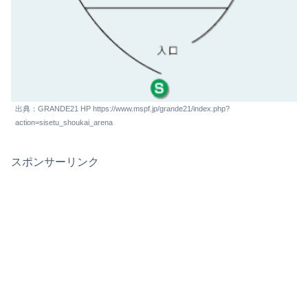
出典：GRANDE21 HP https://www.mspf.jp/grande21/index.php?
action=sisetu_shoukai_arena
スポンサーリンク