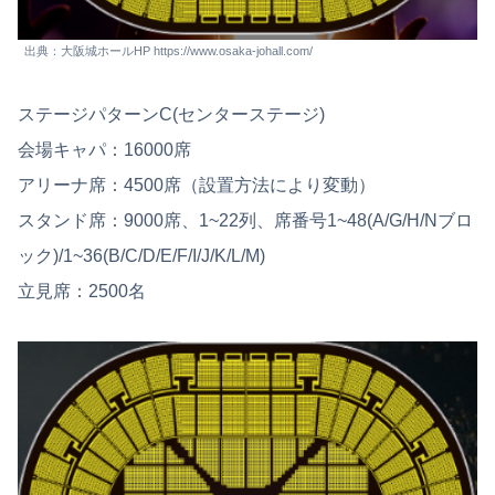
出典：大阪城ホールHP https://www.osaka-johall.com/
ステージパターンC(センターステージ)
会場キャパ：16000席
アリーナ席：4500席（設置方法により変動）
スタンド席：9000席、1~22列、席番号1~48(A/G/H/Nブロ
ック)/1~36(B/C/D/E/F/I/J/K/L/M)
立見席：2500名