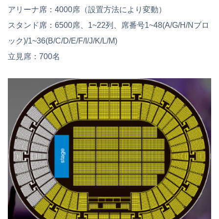
アリーナ席：4000席（設置方法により変動）
スタンド席：6500席、1~22列、席番号1~48(A/G/H/Nブロ
ック)/1~36(B/C/D/E/F/I/J/K/L/M)
立見席：700名