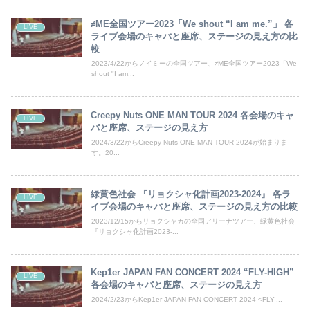
≠ME全国ツアー2023「We shout “I am me.”」 各
LIVE
ライブ会場のキャパと座席、ステージの見え方の比
較
2023/4/22からノイミーの全国ツアー、≠ME全国ツアー2023「We
shout "I am...
Creepy Nuts ONE MAN TOUR 2024 各会場のキャ
LIVE
パと座席、ステージの見え方
2024/3/22からCreepy Nuts ONE MAN TOUR 2024が始まりま
す。20...
緑黄色社会 『リョクシャ化計画2023-2024』 各ラ
LIVE
イブ会場のキャパと座席、ステージの見え方の比較
2023/12/15からリョクシャカの全国アリーナツアー、緑黄色社会
『リョクシャ化計画2023-...
Kep1er JAPAN FAN CONCERT 2024 “FLY-HIGH”
LIVE
各会場のキャパと座席、ステージの見え方
2024/2/23からKep1er JAPAN FAN CONCERT 2024 <FLY-...