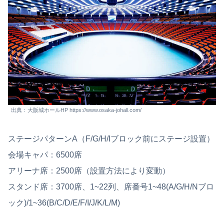
出典：大阪城ホールHP https://www.osaka-johall.com/
ステージパターンA（F/G/H/Iブロック前にステージ設置）
会場キャパ：6500席
アリーナ席：2500席（設置方法により変動）
スタンド席：3700席、1~22列、席番号1~48(A/G/H/Nブロ
ック)/1~36(B/C/D/E/F/I/J/K/L/M)