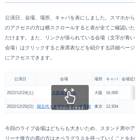
公演日、会場、場所、キャパを表にしました。スマホから
のアクセスの方は横スクロールすると表が全てご確認いた
だけます。また、リンクが張られている会場（文字が青い
会場）はクリックすると座席表などを紹介する詳細ページ
にアクセスできます。
公演日
会場
場所
キャパ
会場近辺
2022/12/24(土)
大阪城ホール
大阪
16,000
2022/12/25(日)
国立代々木競技場 第一体育館
東京
12,934
スクロールできます
今回のライブ会場はどちらも大きいため、スタンド席やア
リーナ後方の席の方はオペラグラスを持っていくことをお