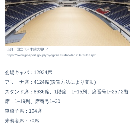
出典：国立代々木競技場HP
https://www.jpnsport.go.jp/yoyogi/sisetu/tabid/70/Default.aspx
会場キャパ：12934席
アリーナ席：4124席(設置方法により変動)
スタンド席：8636席、1階席：1~15列、席番号1~25 / 2階
席：1~19列、席番号1~30
車椅子席：104席
来賓者席：70席