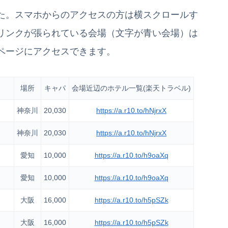
た。スマホからのアクセスの方は横スクロールす
リンクが張られている会場（文字が青い会場）は
ページにアクセスできます。
場所
キャパ
会場近辺のホテル一覧(楽天トラベル)
神奈川
20,030
https://a.r10.to/hNjrxX
神奈川
20,030
https://a.r10.to/hNjrxX
愛知
10,000
https://a.r10.to/h9oaXq
愛知
10,000
https://a.r10.to/h9oaXq
大阪
16,000
https://a.r10.to/h5pSZk
大阪
16,000
https://a.r10.to/h5pSZk