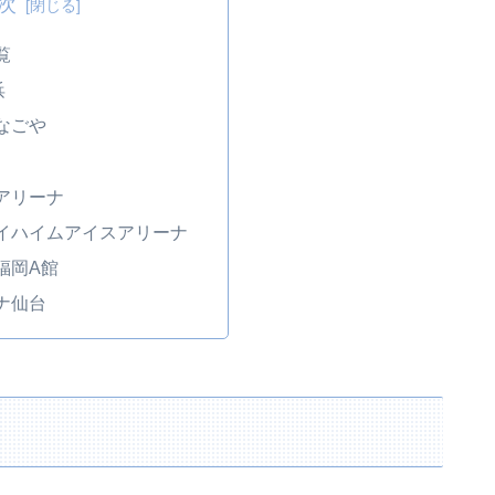
次
覧
浜
なごや
アリーナ
イハイムアイスアリーナ
福岡A館
ナ仙台