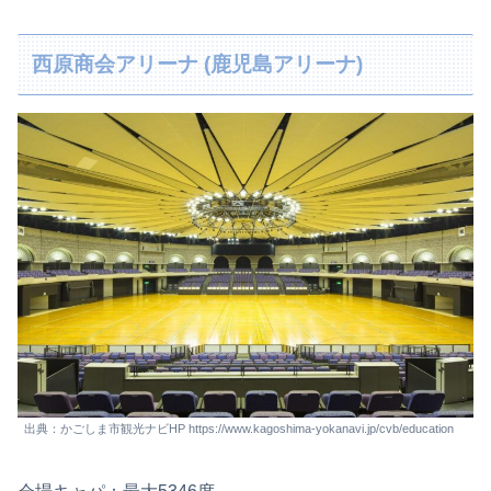
西原商会アリーナ (鹿児島アリーナ)
出典：かごしま市観光ナビHP https://www.kagoshima-yokanavi.jp/cvb/education