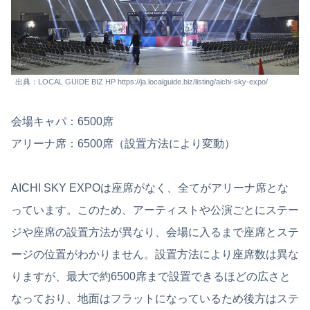
出典：LOCAL GUIDE BIZ HP https://ja.localguide.biz/listing/aichi-sky-expo/
会場キャパ：6500席
アリーナ席：6500席（設置方法により変動）
AICHI SKY EXPOは座席がなく、全てがアリーナ席とな
っています。このため、アーティストや公演ごとにステー
ジや座席の設置方法が異なり、会場に入るまで座席とステ
ージの位置がわかりません。設置方法により座席数は異な
りますが、最大で約6500席まで設置できるほどの広さと
なっており、地面はフラットになっているため後方はステ