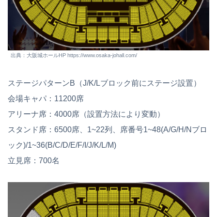
出典：大阪城ホールHP https://www.osaka-johall.com/
ステージパターンB（J/K/Lブロック前にステージ設置）
会場キャパ：11200席
アリーナ席：4000席（設置方法により変動）
スタンド席：6500席、1~22列、席番号1~48(A/G/H/Nブロ
ック)/1~36(B/C/D/E/F/I/J/K/L/M)
立見席：700名