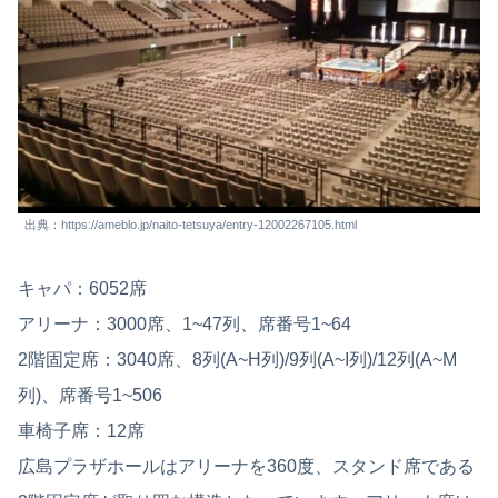
出典：https://ameblo.jp/naito-tetsuya/entry-12002267105.html
キャパ：6052席
アリーナ：3000席、1~47列、席番号1~64
2階固定席：3040席、8列(A~H列)/9列(A~I列)/12列(A~M
列)、席番号1~506
車椅子席：12席
広島プラザホールはアリーナを360度、スタンド席である