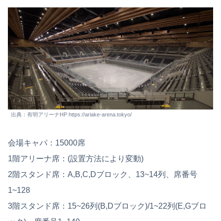
出典：有明アリーナHP https://ariake-arena.tokyo/
会場キャパ：15000席
1階アリーナ席：(設置方法により変動)
2階スタンド席：A,B,C,Dブロック、13~14列、席番号
1~128
3階スタンド席：15~26列(B,Dブロック)/1~22列(E,Gブロ