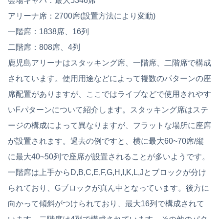
会場キャパ：最大5346席
アリーナ席：2700席(設置方法により変動)
一階席：1838席、16列
二階席：808席、4列
鹿児島アリーナはスタッキング席、一階席、二階席で構成
されています。使用用途などによって複数のパターンの座
席配置がありますが、ここではライブなどで使用されやす
いFパターンについて紹介します。スタッキング席はステ
ージの構成によって異なりますが、フラットな場所に座席
が設置されます。過去の例ですと、横に最大60~70席/縦
に最大40~50列で座席が設置されることが多いようです。
一階席は上手からD,B,C,E,F,G,H,I,K,L,Jとブロックが分け
られており、Gブロックが真ん中となっています。後方に
向かって傾斜がつけられており、最大16列で構成されて