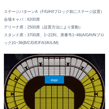
ステージパターンA（F/G/H/Iブロック前にステージ設置）
会場キャパ：6200席
アリーナ席：2500席（設置方法により変動）
スタンド席：3700席、1~22列、席番号1~48(A/G/H/Nブロ
ック)/1~36(B/C/D/E/F/I/J/K/L/M)