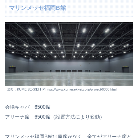
マリンメッセ福岡B館
出典：KUME SEKKEI HP https://www.kumesekkei.co.jp/project/0368.html
会場キャパ：6500席
アリーナ席：6500席（設置方法により変動）
マリンメッセ福岡B館は座席がなく、全てがアリーナ席と