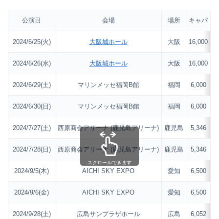
公演日
会場
場所
キャパ
会
2024/6/25(火)
大阪城ホール
大阪
16,000
2024/6/26(水)
大阪城ホール
大阪
16,000
2024/6/29(土)
マリンメッセ福岡B館
福岡
6,000
2024/6/30(日)
マリンメッセ福岡B館
福岡
6,000
2024/7/27(土)
西原商会アリーナ (鹿児島アリーナ)
鹿児島
5,346
2024/7/28(日)
西原商会アリーナ (鹿児島アリーナ)
鹿児島
5,346
スクロールできます
2024/9/5(木)
AICHI SKY EXPO
愛知
6,500
2024/9/6(金)
AICHI SKY EXPO
愛知
6,500
2024/9/28(土)
広島サンプラザホール
広島
6,052