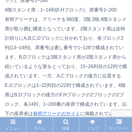
ック)、席番号1~140
4階スタンド席：1~14列(F,Hブロック)、席番号1~200
有明アリーナは、アリーナを360度、2階,3階,4階スタンド
席が取り囲む構造となっています。2階スタンド席は反時
計回りにA,B,C,Dブロックに分かれており、各ブロック2
列(13~14列)、席番号は通し番号で1~128で構成されてい
ます。B,Dブロックは3階スタンド席が2階スタンド席から
続いているような形をとっており、15~26列目の12列で構
成されています。一方、A,Cブロックの後方に位置する
E,Gブロックは1~22列目の22列で構成されています。4階
席はB,Dブロックの後方のF,Hブロックの2ブロックの2ブ
ロック、各14列、1~200番の座席で構成されています。以
下の座席表は
有明アリーナのサイト
に掲載されていますの
で、拡大して詳細を確認したい方はリンク先よりご確認く
メニュー
ホーム
検索
トップ
サイドバー