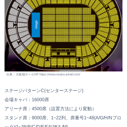
出典：大阪城ホールHP https://www.osaka-johall.com/
ステージパターンC(センターステージ)
会場キャパ：16000席
アリーナ席：4500席（設置方法により変動）
スタンド席：9000席、1~22列、席番号1~48(A/G/H/Nブロ
ック)/1~36(B/C/D/E/F/I/J/K/L/M)