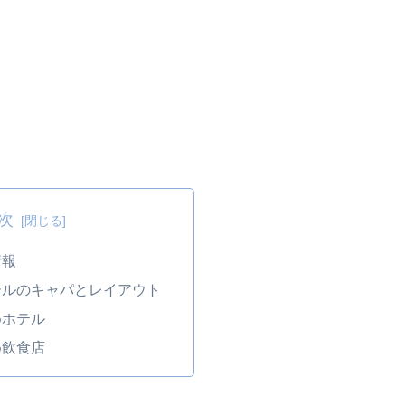
次
情報
ールのキャパとレイアウト
めホテル
め飲食店