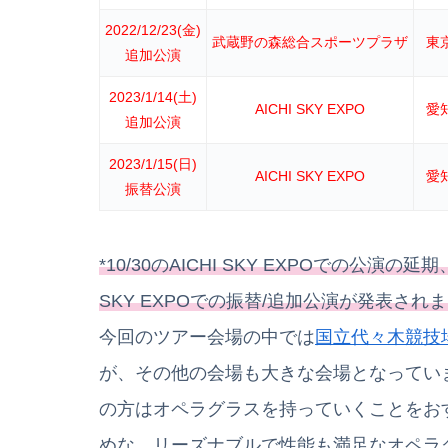
2022/12/23(金)
武蔵野の森総合スポーツプラザ
東
追加公演
2023/1/14(土)
AICHI SKY EXPO
愛
追加公演
2023/1/15(日)
AICHI SKY EXPO
愛
振替公演
*10/30のAICHI SKY EXPOでの公
SKY EXPOでの振替/追加公演が発表され
今回のツアー会場の中では
国立代々木競技
が、その他の会場も大きな会場となってい
の方はオペラグラスを持っていくことをお
めな、リーズナブルで性能も満足なオペラ