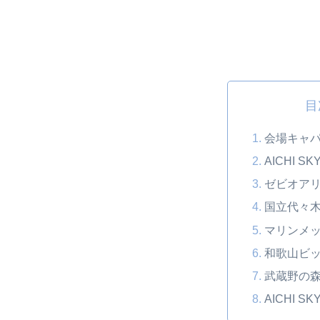
目
会場キャ
AICHI SK
ゼビオア
国立代々木
マリンメッ
和歌山ビ
武蔵野の
AICHI SK