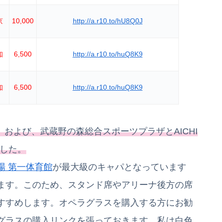
京
10,000
http://a.r10.to/hU8Q0J
知
6,500
http://a.r10.to/huQ8K9
知
6,500
http://a.r10.to/huQ8K9
演の延期、および、武蔵野の森総合スポーツプラザとAICHI
ました。
場 第一体育館
が最大級のキャパとなっています
ます。このため、スタンド席やアリーナ後方の席
すすめします。オペラグラスを購入する方にお勧
グラスの購入リンクを張っておきます。私は白色