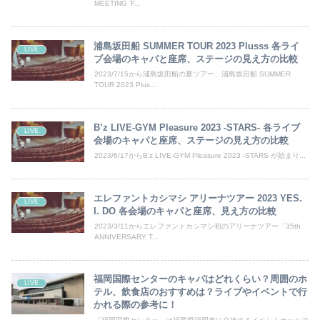
MEETING ‘F...
浦島坂田船 SUMMER TOUR 2023 Plusss 各ライ
LIVE
ブ会場のキャパと座席、ステージの見え方の比較
2023/7/15から浦島坂田船の夏ツアー、浦島坂田船 SUMMER
TOUR 2023 Plus...
B’z LIVE-GYM Pleasure 2023 -STARS- 各ライブ
LIVE
会場のキャパと座席、ステージの見え方の比較
2023/6/17からB’z LIVE-GYM Pleasure 2023 -STARS-が始まり...
エレファントカシマシ アリーナツアー 2023 YES.
LIVE
I. DO 各会場のキャパと座席、見え方の比較
2023/3/11からエレファントカシマシ初のアリーナツアー「35th
ANNIVERSARY T...
福岡国際センターのキャパはどれくらい？周囲のホ
LIVE
テル、飲食店のおすすめは？ライブやイベントで行
かれる際の参考に！