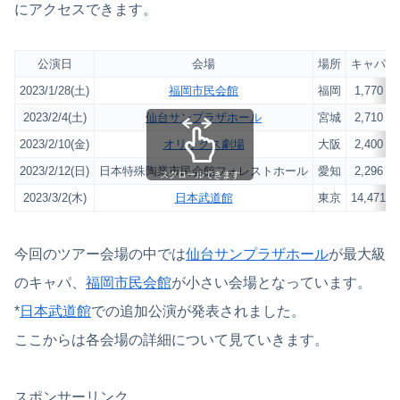
にアクセスできます。
公演日
会場
場所
キャパ
2023/1/28(土)
福岡市民会館
福岡
1,770
2023/2/4(土)
仙台サンプラザホール
宮城
2,710
2023/2/10(金)
オリックス劇場
大阪
2,400
2023/2/12(日)
日本特殊陶業市民会館フォレストホール
愛知
2,296
スクロールできます
2023/3/2(木)
日本武道館
東京
14,471
今回のツアー会場の中では
仙台サンプラザホール
が最大級
のキャパ、
福岡市民会館
が小さい会場となっています。
*
日本武道館
での追加公演が発表されました。
ここからは各会場の詳細について見ていきます。
スポンサーリンク