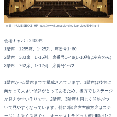
出典：KUME SEKKEI HP https://www.kumesekkei.co.jp/project/5054.html
会場キャパ：2400席
1階席：1255席、1~25列、席番号1~60
2階席：383席、1~16列、席番号1~48(1~10列は左右のみ)
3階席：762席、1~12列、席番号1~72
1階席から3階席までで構成されています。1階席は後方に
向かって大きい傾斜がとってあるため、後方でもステージ
が見えやすい作りです。2階席、3階席も同じく傾斜がつ
いて見やすくなっています。特に2階席左右前方席はステ
ージにも近く良席です。オーケストラピット使用時は1~2