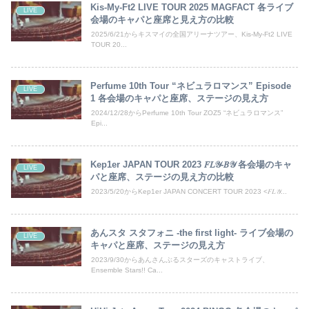
Kis-My-Ft2 LIVE TOUR 2025 MAGFACT 各ライブ
LIVE
会場のキャパと座席と見え方の比較
2025/6/21からキスマイの全国アリーナツアー、Kis-My-Ft2 LIVE
TOUR 20...
Perfume 10th Tour “ネビュラロマンス” Episode
LIVE
1 各会場のキャパと座席、ステージの見え方
2024/12/28からPerfume 10th Tour ZOZ5 “ネビュラロマンス”
Epi...
Kep1er JAPAN TOUR 2023 𝐹𝐿𝒴-𝐵𝒴 各会場のキャ
LIVE
パと座席、ステージの見え方の比較
2023/5/20からKep1er JAPAN CONCERT TOUR 2023 <𝐹𝐿𝒴...
あんスタ スタフォニ -the first light- ライブ会場の
LIVE
キャパと座席、ステージの見え方
2023/9/30からあんさんぶるスターズのキャストライブ、
Ensemble Stars!! Ca...