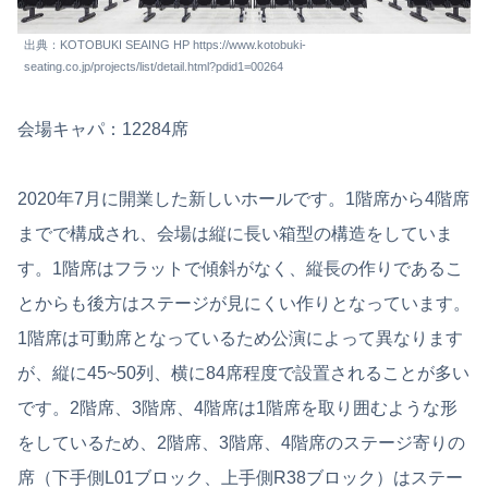
出典：KOTOBUKI SEAING HP https://www.kotobuki-
seating.co.jp/projects/list/detail.html?pdid1=00264
会場キャパ：12284席
2020年7月に開業した新しいホールです。1階席から4階席
までで構成され、会場は縦に長い箱型の構造をしていま
す。1階席はフラットで傾斜がなく、縦長の作りであるこ
とからも後方はステージが見にくい作りとなっています。
1階席は可動席となっているため公演によって異なります
が、縦に45~50列、横に84席程度で設置されることが多い
です。2階席、3階席、4階席は1階席を取り囲むような形
をしているため、2階席、3階席、4階席のステージ寄りの
席（下手側L01ブロック、上手側R38ブロック）はステー