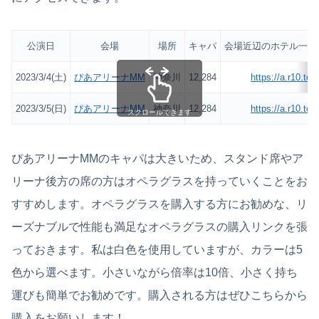
公演日
会場
場所
キャパ
会場近辺のホテル一覧(
2023/3/4(土)
ぴあアリーナMM
神奈川
12,284
https://a.r10.t
2023/3/5(日)
ぴあアリーナMM
神奈川
12,284
https://a.r10.t
スクロールできます
ぴあアリーナMMのキャパは大きいため、スタンド席やア
リーナ後方の席の方はオペラグラスを持っていくことをお
すすめします。オペラグラスを購入する方にお勧めな、リ
ーズナブルで性能も満足なオペラグラスの購入リンクを張
っておきます。私は白色を使用していますが、カラーは5
色から選べます。小さいながら倍率は10倍、小さく持ち
運びも簡単でお勧めです。購入される方はぜひこちらから
購入をお願いします！