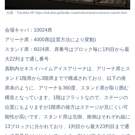
出典：Tokukita HP https://tokukita.jp/facility-seat/makomanai-icearena-zaseki.html
会場キャパ：10024席
アリーナ席：4000席(設置方法により変動)
スタンド席：6024席、席番号はブロック毎に1列目から最
大22列まで通し番号
真駒内セキスイハイムアイスアリーナは、アリーナ席とス
タンド1階席から3階席までで構成されており、以下の座
席表のように、アリーナを360度、スタンド席が取り囲む
構造となっています。1階はフラットなので、ステージの
位置にもよりますが1階席の後方はステージが見にくい可
能性が高いです。スタンド席は北側、南側はそれぞれ縦に
13ブロックに分かれており、1列目から最大23列目まで通