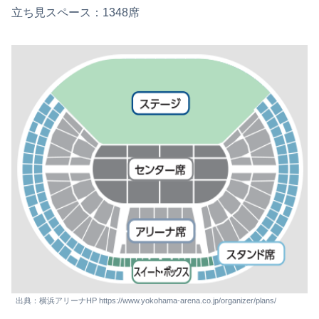
立ち見スペース：1348席
出典：横浜アリーナHP https://www.yokohama-arena.co.jp/organizer/plans/