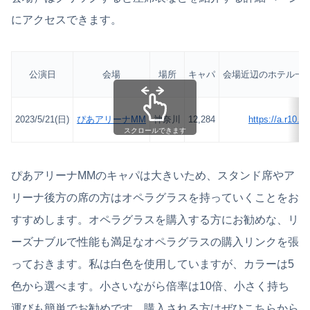
にアクセスできます。
公演日
会場
場所
キャパ
会場近辺のホテル一覧
2023/5/21(日)
ぴあアリーナMM
神奈川
12,284
https://a.r10.
スクロールできます
ぴあアリーナMMのキャパは大きいため、スタンド席やア
リーナ後方の席の方はオペラグラスを持っていくことをお
すすめします。オペラグラスを購入する方にお勧めな、リ
ーズナブルで性能も満足なオペラグラスの購入リンクを張
っておきます。私は白色を使用していますが、カラーは5
色から選べます。小さいながら倍率は10倍、小さく持ち
運びも簡単でお勧めです。購入される方はぜひこちらから