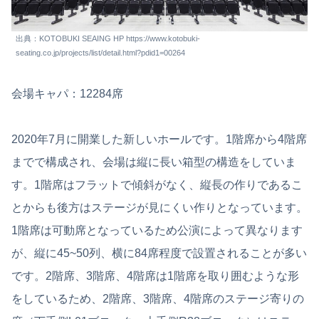
出典：KOTOBUKI SEAING HP https://www.kotobuki-
seating.co.jp/projects/list/detail.html?pdid1=00264
会場キャパ：12284席
2020年7月に開業した新しいホールです。1階席から4階席
までで構成され、会場は縦に長い箱型の構造をしていま
す。1階席はフラットで傾斜がなく、縦長の作りであるこ
とからも後方はステージが見にくい作りとなっています。
1階席は可動席となっているため公演によって異なります
が、縦に45~50列、横に84席程度で設置されることが多い
です。2階席、3階席、4階席は1階席を取り囲むような形
をしているため、2階席、3階席、4階席のステージ寄りの