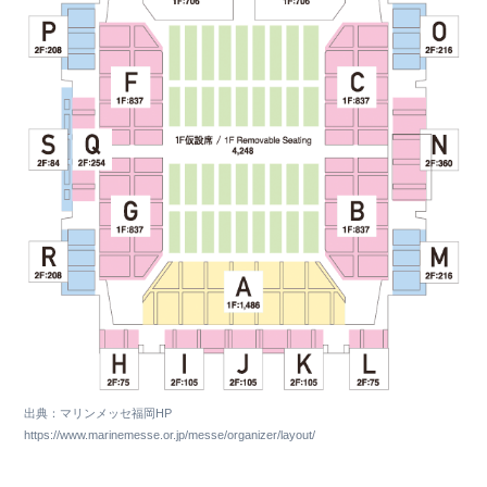
出典：マリンメッセ福岡HP
https://www.marinemesse.or.jp/messe/organizer/layout/