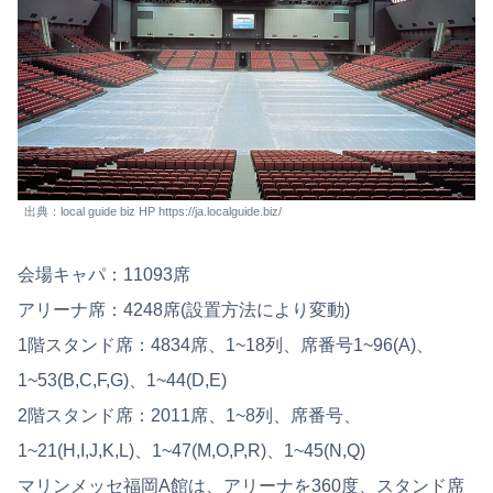
出典：local guide biz HP https://ja.localguide.biz/
会場キャパ：11093席
アリーナ席：4248席(設置方法により変動)
1階スタンド席：4834席、1~18列、席番号1~96(A)、
1~53(B,C,F,G)、1~44(D,E)
2階スタンド席：2011席、1~8列、席番号、
1~21(H,I,J,K,L)、1~47(M,O,P,R)、1~45(N,Q)
マリンメッセ福岡A館は、アリーナを360度、スタンド席