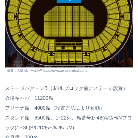
出典：大阪城ホールHP https://www.osaka-johall.com/
ステージパターンB（J/K/Lブロック前にステージ設置）
会場キャパ：11200席
アリーナ席：4000席（設置方法により変動）
スタンド席：6500席、1~22列、席番号1~48(A/G/H/Nブロ
ック)/1~36(B/C/D/E/F/I/J/K/L/M)
立見席：700名