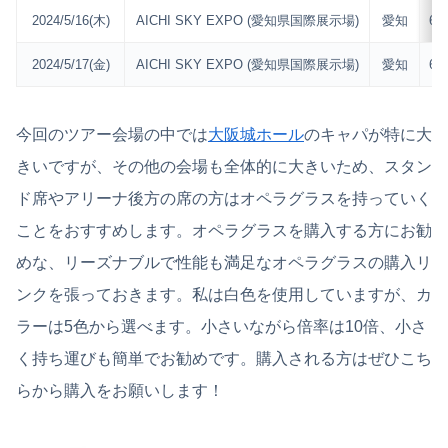
2024/5/16(木)
AICHI SKY EXPO (愛知県国際展示場)
愛知
6,5
2024/5/17(金)
AICHI SKY EXPO (愛知県国際展示場)
愛知
6,5
今回のツアー会場の中では
大阪城ホール
のキャパが特に大
きいですが、その他の会場も全体的に大きいため、スタン
ド席やアリーナ後方の席の方はオペラグラスを持っていく
ことをおすすめします。オペラグラスを購入する方にお勧
めな、リーズナブルで性能も満足なオペラグラスの購入リ
ンクを張っておきます。私は白色を使用していますが、カ
ラーは5色から選べます。小さいながら倍率は10倍、小さ
く持ち運びも簡単でお勧めです。購入される方はぜひこち
らから購入をお願いします！