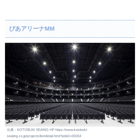
ぴあアリーナMM
出典：KOTOBUKI SEAING HP https://www.kotobuki-
seating.co.jp/projects/list/detail.html?pdid1=00264