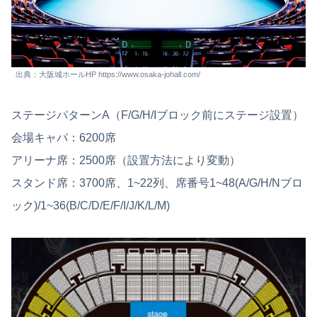
出典：大阪城ホールHP https://www.osaka-johall.com/
ステージパターンA（F/G/H/Iブロック前にステージ設置）
会場キャパ：6200席
アリーナ席：2500席（設置方法により変動）
スタンド席：3700席、1~22列、席番号1~48(A/G/H/Nブロ
ック)/1~36(B/C/D/E/F/I/J/K/L/M)