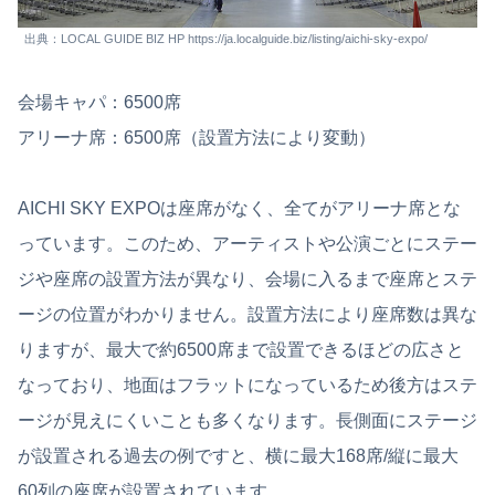
出典：LOCAL GUIDE BIZ HP https://ja.localguide.biz/listing/aichi-sky-expo/
会場キャパ：6500席
アリーナ席：6500席（設置方法により変動）
AICHI SKY EXPOは座席がなく、全てがアリーナ席とな
っています。このため、アーティストや公演ごとにステー
ジや座席の設置方法が異なり、会場に入るまで座席とステ
ージの位置がわかりません。設置方法により座席数は異な
りますが、最大で約6500席まで設置できるほどの広さと
なっており、地面はフラットになっているため後方はステ
ージが見えにくいことも多くなります。長側面にステージ
が設置される過去の例ですと、横に最大168席/縦に最大
60列の座席が設置されています。