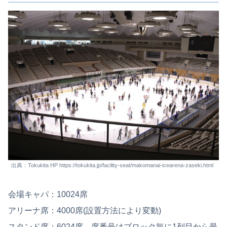
出典：Tokukita HP https://tokukita.jp/facility-seat/makomanai-icearena-zaseki.html
会場キャパ：10024席
アリーナ席：4000席(設置方法により変動)
スタンド席：6024席、席番号はブロック毎に1列目から最