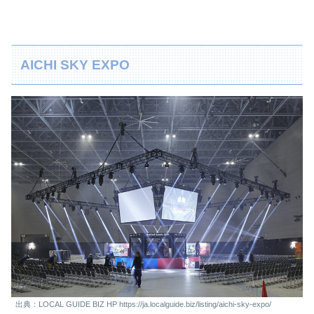
AICHI SKY EXPO
出典：LOCAL GUIDE BIZ HP https://ja.localguide.biz/listing/aichi-sky-expo/