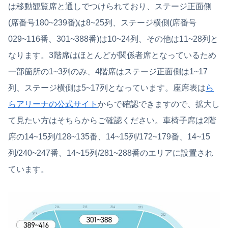
は移動観覧席と通しでつけられており、ステージ正面側
(席番号180~239番)は8~25列、ステージ横側(席番号
029~116番、301~388番)は10~24列、その他は11~28列と
なります。3階席はほとんどが関係者席となっているため
一部箇所の1~3列のみ、4階席はステージ正面側は1~17
列、ステージ横側は5~17列となっています。座席表は
ら
らアリーナの公式サイト
からで確認できますので、拡大し
て見たい方はそちらからご確認ください。車椅子席は2階
席の14~15列/128~135番、14~15列/172~179番、14~15
列/240~247番、14~15列/281~288番のエリアに設置され
ています。