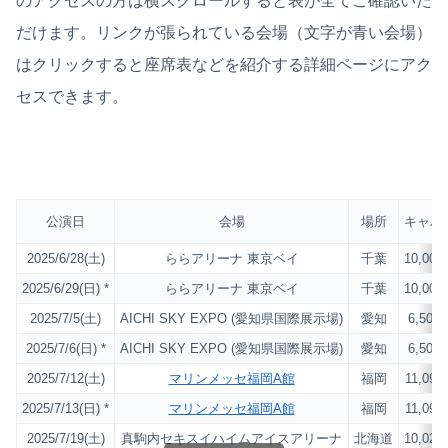
のアクセスの方は横スクロールすると表が全てご確認いた
だけます。リンクが張られている会場（文字が青い会場）
はクリックすると座席表などを紹介する詳細ページにアク
セスできます。
公演日
会場
場所
キャパ
2025/6/28(土)
ららアリーナ 東京ベイ
千葉
10,000
2025/6/29(日) *
ららアリーナ 東京ベイ
千葉
10,000
2025/7/5(土)
AICHI SKY EXPO (愛知県国際展示場)
愛知
6,500
2025/7/6(日) *
AICHI SKY EXPO (愛知県国際展示場)
愛知
6,500
2025/7/12(土)
マリンメッセ福岡A館
福岡
11,093
2025/7/13(日) *
マリンメッセ福岡A館
福岡
11,093
2025/7/19(土)
真駒内セキスイハイムアイスアリーナ
北海道
10,024