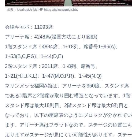
出典：local guide biz HP https://ja.localguide.biz/
会場キャパ：11093席
アリーナ席：4248席(設置方法により変動)
1階スタンド席：4834席、1~18列、席番号1~96(A)、
1~53(B,C,F,G)、1~44(D,E)
2階スタンド席：2011席、1~8列、席番号、
1~21(H,I,J,K,L)、1~47(M,O,P,R)、1~45(N,Q)
マリンメッセ福岡A館は、アリーナを360度、スタンド席
である1階席と2階席が取り囲む構造となっています。1階
スタンド席は最大18列目、2階スタンド席は最大8列目と
なっており、以下の座席表のようにブロックが分かれてい
ます。アリーナ席はフラットなので、ステージの位置にも
よりますがステージが見にくい可能性があります。ステー