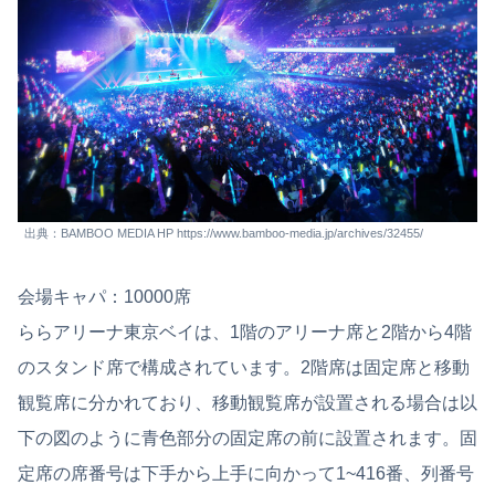
出典：BAMBOO MEDIA HP https://www.bamboo-media.jp/archives/32455/
会場キャパ：10000席
ららアリーナ東京ベイは、1階のアリーナ席と2階から4階
のスタンド席で構成されています。2階席は固定席と移動
観覧席に分かれており、移動観覧席が設置される場合は以
下の図のように青色部分の固定席の前に設置されます。固
定席の席番号は下手から上手に向かって1~416番、列番号