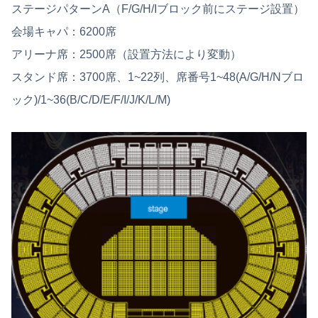
ステージパターンA（F/G/H/Iブロック前にステージ設置）
会場キャパ：6200席
アリーナ席：2500席（設置方法により変動）
スタンド席：3700席、1~22列、席番号1~48(A/G/H/Nブロ
ック)/1~36(B/C/D/E/F/I/J/K/L/M)