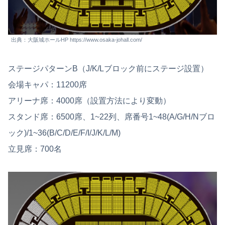
出典：大阪城ホールHP https://www.osaka-johall.com/
ステージパターンB（J/K/Lブロック前にステージ設置）
会場キャパ：11200席
アリーナ席：4000席（設置方法により変動）
スタンド席：6500席、1~22列、席番号1~48(A/G/H/Nブロ
ック)/1~36(B/C/D/E/F/I/J/K/L/M)
立見席：700名