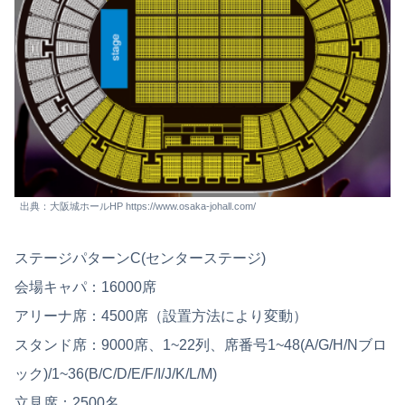
出典：大阪城ホールHP https://www.osaka-johall.com/
ステージパターンC(センターステージ)
会場キャパ：16000席
アリーナ席：4500席（設置方法により変動）
スタンド席：9000席、1~22列、席番号1~48(A/G/H/Nブロ
ック)/1~36(B/C/D/E/F/I/J/K/L/M)
立見席：2500名