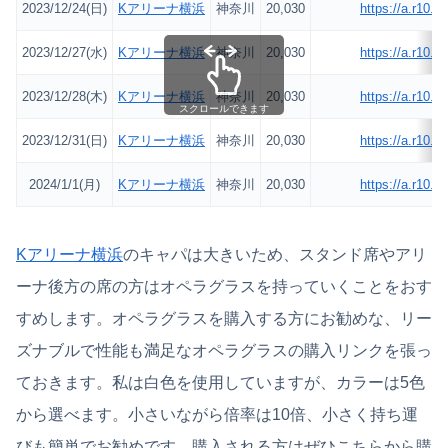
2023/12/24(日)
Kアリーナ横浜
神奈川
20,030
https://a.r10.t
2023/12/27(水)
Kアリーナ横浜
神奈川
20,030
https://a.r10.t
2023/12/28(木)
Kアリーナ横浜
神奈川
20,030
https://a.r10.t
スクロールできます
2023/12/31(日)
Kアリーナ横浜
神奈川
20,030
https://a.r10.t
2024/1/1(月)
Kアリーナ横浜
神奈川
20,030
https://a.r10.t
Kアリーナ横浜
のキャパは大きいため、スタンド席やアリ
ーナ後方の席の方はオペラグラスを持っていくことをおす
すめします。オペラグラスを購入する方にお勧めな、リー
ズナブルで性能も満足なオペラグラスの購入リンクを張っ
ておきます。私は白色を使用していますが、カラーは5色
から選べます。小さいながら倍率は10倍、小さく持ち運
びも簡単でお勧めです。購入される方はぜひこちらから購