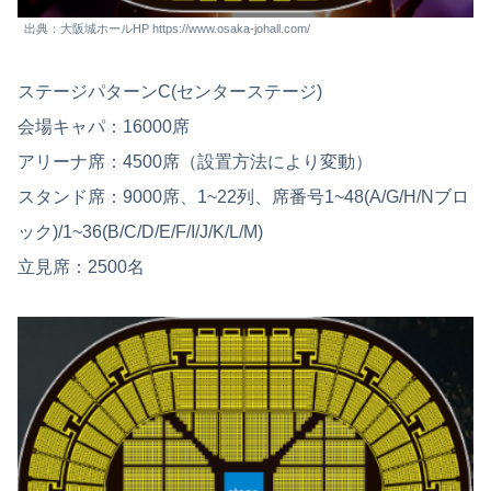
出典：大阪城ホールHP https://www.osaka-johall.com/
ステージパターンC(センターステージ)
会場キャパ：16000席
アリーナ席：4500席（設置方法により変動）
スタンド席：9000席、1~22列、席番号1~48(A/G/H/Nブロ
ック)/1~36(B/C/D/E/F/I/J/K/L/M)
立見席：2500名