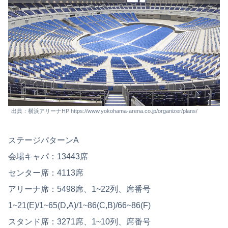
出典：横浜アリーナHP https://www.yokohama-arena.co.jp/organizer/plans/
ステージパターンA
会場キャパ：13443席
センター席：4113席
アリーナ席：5498席、1~22列、席番号
1~21(E)/1~65(D,A)/1~86(C,B)/66~86(F)
スタンド席：3271席、1~10列、席番号