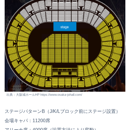
出典：大阪城ホールHP https://www.osaka-johall.com/
ステージパターンB（J/K/Lブロック前にステージ設置）
会場キャパ：11200席
アリーナ席：4000席（設置方法により変動）