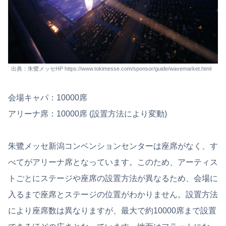
出典：朱鷺メッセHP https://www.tokimesse.com/sponsor/guide/wavemarket.html
会場キャパ：10000席
アリーナ席：10000席 (設置方法により変動)
朱鷺メッセ新潟コンベンションセンターは座席がなく、す
べてがアリーナ席となっています。このため、アーティス
トごとにステージや座席の設置方法が異なるため、会場に
入るまで座席とステージの位置がわかりません。設置方法
により座席数は異なりますが、最大で約10000席まで設置