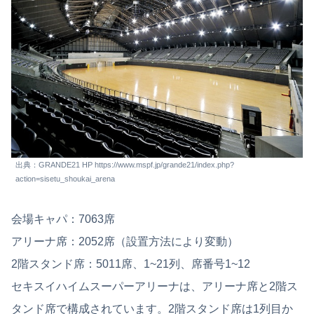
出典：GRANDE21 HP https://www.mspf.jp/grande21/index.php?
action=sisetu_shoukai_arena
会場キャパ：7063席
アリーナ席：2052席（設置方法により変動）
2階スタンド席：5011席、1~21列、席番号1~12
セキスイハイムスーパーアリーナは、アリーナ席と2階ス
タンド席で構成されています。2階スタンド席は1列目か