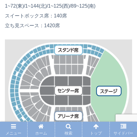
1~72(東)/1~144(北)/1~125(西)/89~125(南)
スイートボックス席：140席
立ち見スペース：1420席
メニュー
ホーム
検索
トップ
サイドバー