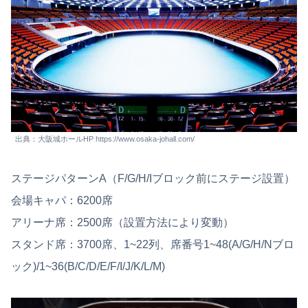
出典：大阪城ホールHP https://www.osaka-johall.com/
ステージパターンA（F/G/H/Iブロック前にステージ設置）
会場キャパ：6200席
アリーナ席：2500席（設置方法により変動）
スタンド席：3700席、1~22列、席番号1~48(A/G/H/Nブロ
ック)/1~36(B/C/D/E/F/I/J/K/L/M)