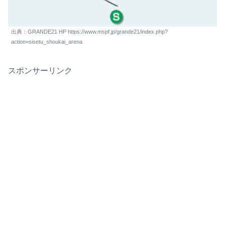
出典：GRANDE21 HP https://www.mspf.jp/grande21/index.php?
action=sisetu_shoukai_arena
スポンサーリンク