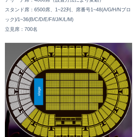
スタンド席：6500席、1~22列、席番号1~48(A/G/H/Nブロ
ック)/1~36(B/C/D/E/F/I/J/K/L/M)
立見席：700名