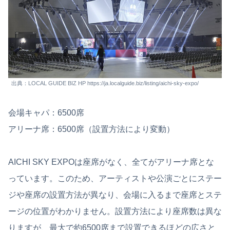
出典：LOCAL GUIDE BIZ HP https://ja.localguide.biz/listing/aichi-sky-expo/
会場キャパ：6500席
アリーナ席：6500席（設置方法により変動）
AICHI SKY EXPOは座席がなく、全てがアリーナ席とな
っています。このため、アーティストや公演ごとにステー
ジや座席の設置方法が異なり、会場に入るまで座席とステ
ージの位置がわかりません。設置方法により座席数は異な
りますが、最大で約6500席まで設置できるほどの広さと