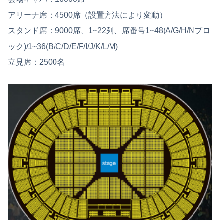
アリーナ席：4500席（設置方法により変動）
スタンド席：9000席、1~22列、席番号1~48(A/G/H/Nブロ
ック)/1~36(B/C/D/E/F/I/J/K/L/M)
立見席：2500名