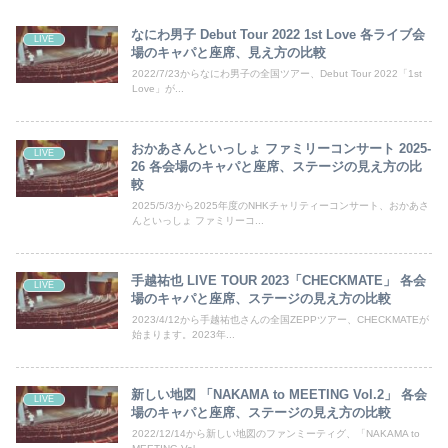
なにわ男子 Debut Tour 2022 1st Love 各ライブ会
LIVE
場のキャパと座席、見え方の比較
2022/7/23からなにわ男子の全国ツアー、Debut Tour 2022「1st
Love」が...
おかあさんといっしょ ファミリーコンサート 2025-
LIVE
26 各会場のキャパと座席、ステージの見え方の比
較
2025/5/3から2025年度のNHKチャリティーコンサート、おかあさ
んといっしょ ファミリーコ...
手越祐也 LIVE TOUR 2023「CHECKMATE」 各会
LIVE
場のキャパと座席、ステージの見え方の比較
2023/4/12から手越祐也さんの全国ZEPPツアー、CHECKMATEが
始まります。2023年...
新しい地図 「NAKAMA to MEETING Vol.2」 各会
LIVE
場のキャパと座席、ステージの見え方の比較
2022/12/14から新しい地図のファンミーティグ、「NAKAMA to