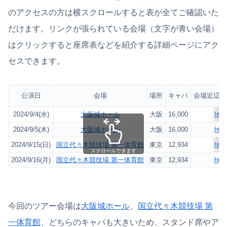
のアクセスの方は横スクロールすると表が全てご確認いた
だけます。リンクが張られている会場（文字が青い会場）
はクリックすると座席表などを紹介する詳細ページにアク
セスできます。
公演日
会場
場所
キャパ
会場近辺の
2024/9/4(水)
大阪城ホール
大阪
16,000
http
2024/9/5(木)
大阪城ホール
大阪
16,000
http
2024/9/15(日)
国立代々木競技場 第一体育館
東京
12,934
http
スクロールできます
2024/9/16(月)
国立代々木競技場 第一体育館
東京
12,934
http
今回のツアー会場は
大阪城ホール
、
国立代々木競技場 第
一体育館
、どちらのキャパも大きいため、スタンド席やア