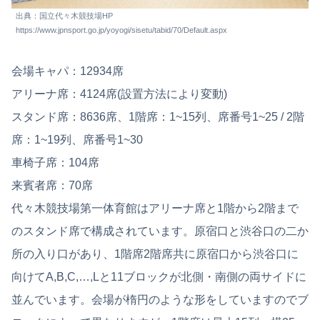
出典：国立代々木競技場HP
https://www.jpnsport.go.jp/yoyogi/sisetu/tabid/70/Default.aspx
会場キャパ：12934席
アリーナ席：4124席(設置方法により変動)
スタンド席：8636席、1階席：1~15列、席番号1~25 / 2階
席：1~19列、席番号1~30
車椅子席：104席
来賓者席：70席
代々木競技場第一体育館はアリーナ席と1階から2階まで
のスタンド席で構成されています。原宿口と渋谷口の二か
所の入り口があり、1階席2階席共に原宿口から渋谷口に
向けてA,B,C,…,Lと11ブロックが北側・南側の両サイドに
並んでいます。会場が楕円のような形をしていますのでブ