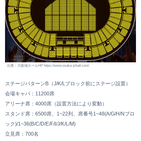
出典：大阪城ホールHP https://www.osaka-johall.com/
ステージパターンB（J/K/Lブロック前にステージ設置）
会場キャパ：11200席
アリーナ席：4000席（設置方法により変動）
スタンド席：6500席、1~22列、席番号1~48(A/G/H/Nブロ
ック)/1~36(B/C/D/E/F/I/J/K/L/M)
立見席：700名