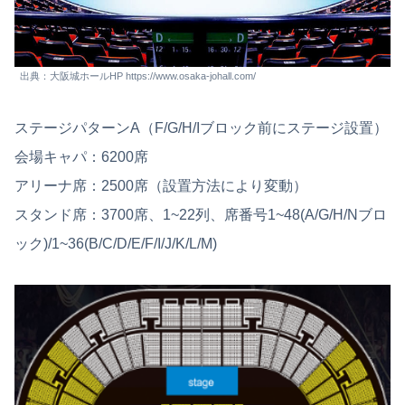
出典：大阪城ホールHP https://www.osaka-johall.com/
ステージパターンA（F/G/H/Iブロック前にステージ設置）
会場キャパ：6200席
アリーナ席：2500席（設置方法により変動）
スタンド席：3700席、1~22列、席番号1~48(A/G/H/Nブロ
ック)/1~36(B/C/D/E/F/I/J/K/L/M)