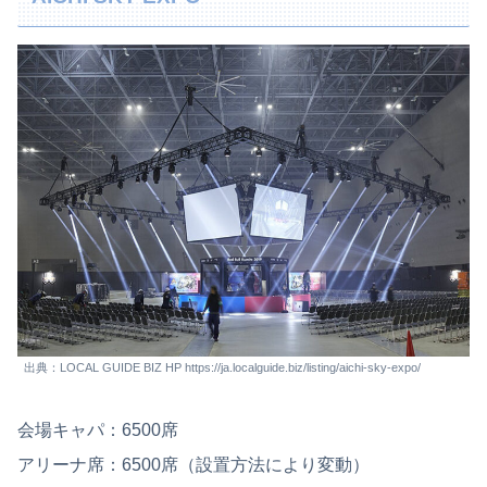
出典：LOCAL GUIDE BIZ HP https://ja.localguide.biz/listing/aichi-sky-expo/
会場キャパ：6500席
アリーナ席：6500席（設置方法により変動）