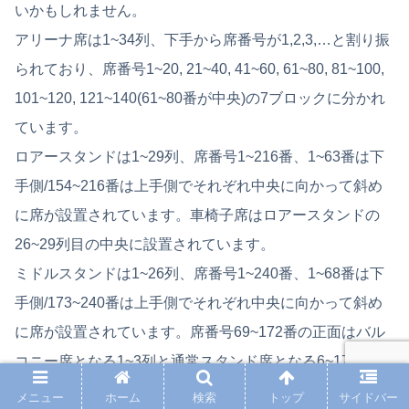
いかもしれません。
アリーナ席は1~34列、下手から席番号が1,2,3,…と割り振
られており、席番号1~20, 21~40, 41~60, 61~80, 81~100,
101~120, 121~140(61~80番が中央)の7ブロックに分かれ
ています。
ロアースタンドは1~29列、席番号1~216番、1~63番は下
手側/154~216番は上手側でそれぞれ中央に向かって斜め
に席が設置されています。車椅子席はロアースタンドの
26~29列目の中央に設置されています。
ミドルスタンドは1~26列、席番号1~240番、1~68番は下
手側/173~240番は上手側でそれぞれ中央に向かって斜め
に席が設置されています。席番号69~172番の正面はバル
コニー席となる1~3列と通常スタンド席となる6~17列のみ
の座席設置となっています。
メニュー
ホーム
検索
トップ
サイドバー