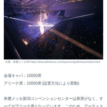
出典：朱鷺メッセHP https://www.tokimesse.com/sponsor/guide/wavemarket.html
会場キャパ：10000席
アリーナ席：10000席 (設置方法により変動)
朱鷺メッセ新潟コンベンションセンターは座席がなく、す
べてがアリーナ席となっています。このため、アーティス