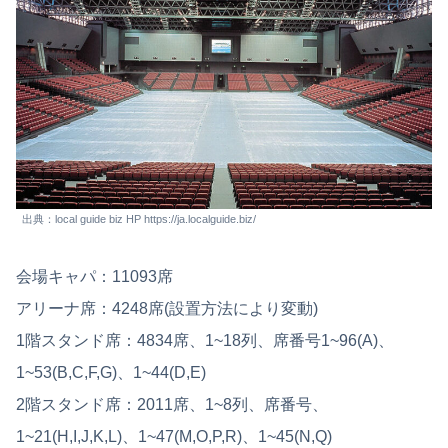
出典：local guide biz HP https://ja.localguide.biz/
会場キャパ：11093席
アリーナ席：4248席(設置方法により変動)
1階スタンド席：4834席、1~18列、席番号1~96(A)、
1~53(B,C,F,G)、1~44(D,E)
2階スタンド席：2011席、1~8列、席番号、
1~21(H,I,J,K,L)、1~47(M,O,P,R)、1~45(N,Q)