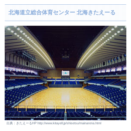
北海道立総合体育センター 北海きたえーる
出典：きたえーるHP http://www.kitayell.jp/shisetsu/mainarena.html