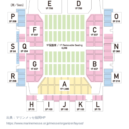
出典：マリンメッセ福岡HP
https://www.marinemesse.or.jp/messe/organizer/layout/