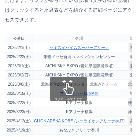
だけます。リンクが張られている会場（文字が青い会場）
はクリックすると座席表などを紹介する詳細ページにアク
セスできます。
公演日
会場
場
2025/2/1(土)
セキスイハイムスーパーアリーナ
宮
2025/2/22(土)
朱鷺メッセ新潟コンベンションセンター
新
2025/3/1(土)
AICHI SKY EXPO (愛知県国際展示場)
愛
2025/3/2(日)
AICHI SKY EXPO (愛知県国際展示場)
愛
2025/3/8(土)
北海道立総合体育センター 北海きたえーる
北海
2025/3/15(土)
マリンメッセ福岡A館
福
スクロールできます
2025/3/22(土)
Kアリーナ横浜
神奈
2025/3/23(日)
Kアリーナ横浜
神奈
2025/4/12(土)
GLION ARENA KOBE (ジーライオンアリーナ神戸)
兵
2025/4/19(土)
あなぶきアリーナ香川
香