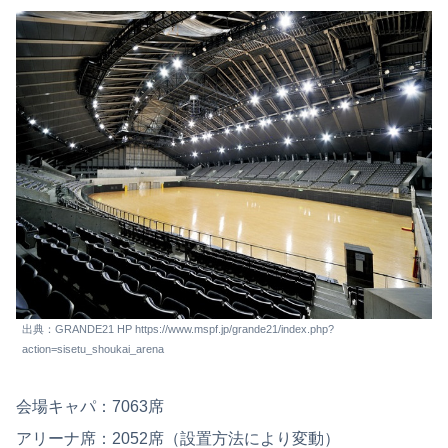
出典：GRANDE21 HP https://www.mspf.jp/grande21/index.php?
action=sisetu_shoukai_arena
会場キャパ：7063席
アリーナ席：2052席（設置方法により変動）