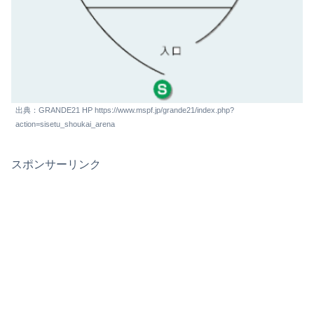
出典：GRANDE21 HP https://www.mspf.jp/grande21/index.php?
action=sisetu_shoukai_arena
スポンサーリンク