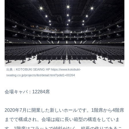
出典：KOTOBUKI SEAING HP https://www.kotobuki-
seating.co.jp/projects/list/detail.html?pdid1=00264
会場キャパ：12284席
2020年7月に開業した新しいホールです。1階席から4階席
までで構成され、会場は縦に長い箱型の構造をしていま
す。1階席はフラットで傾斜がなく、縦長の作りであるこ