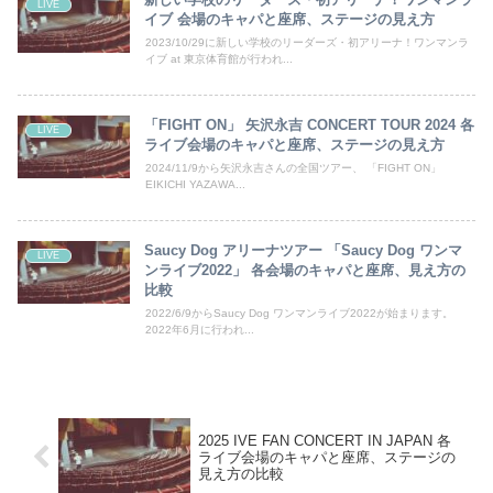
LIVE
イブ 会場のキャパと座席、ステージの見え方
2023/10/29に新しい学校のリーダーズ・初アリーナ！ワンマンラ
イブ at 東京体育館が行われ...
「FIGHT ON」 矢沢永吉 CONCERT TOUR 2024 各
LIVE
ライブ会場のキャパと座席、ステージの見え方
2024/11/9から矢沢永吉さんの全国ツアー、 「FIGHT ON」
EIKICHI YAZAWA...
Saucy Dog アリーナツアー 「Saucy Dog ワンマ
LIVE
ンライブ2022」 各会場のキャパと座席、見え方の
比較
2022/6/9からSaucy Dog ワンマンライブ2022が始まります。
2022年6月に行われ...
2025 IVE FAN CONCERT
IN JAPAN
各
ライブ会場のキャパと座席、ステージの
見え方の比較