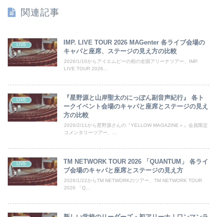
関連記事
IMP. LIVE TOUR 2026 MAGenter 各ライブ会場の
LIVE
キャパと座席、ステージの見え方の比較
2026/1/10からアイエムピーの初の全国アリーナツアー、IMP.
LIVE TOUR 2026...
『星野源と山岸聖太のにっぽん副音声紀行』 各ト
LIVE
ークイベント会場のキャパと座席とステージの見え
方の比較
2026/2/11から星野源さんの『YELLOW MAGAZINE＋』会員限定
コメンタリーツアー、...
TM NETWORK TOUR 2026 「QUANTUM」 各ライ
LIVE
ブ会場のキャパと座席とステージの見え方
2026/1/22からTM NETWORKのツアー、TM NETWORK TOUR
2026 「Q...
新しい学校のリーダーズ・初アリーナ！ワンマンラ