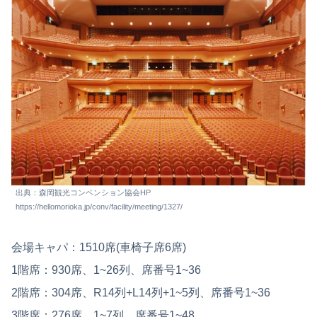
出典：森岡観光コンベンション協会HP
https://hellomorioka.jp/conv/facility/meeting/1327/
会場キャパ：1510席(車椅子席6席)
1階席：930席、1~26列、席番号1~36
2階席：304席、R14列+L14列+1~5列、席番号1~36
3階席：276席、1~7列、席番号1~48