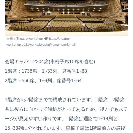
出典：Theatre workshop HP https://theatre-
workshop.co.jp/works/kyushu/kumamoto-jo-hall
会場キャパ：2304席(車椅子席10席を含む)
1階席：1738席、1~33列、席番号1~68
2階席：566席、1~9列、席番号1~64
1階席から2階席までで構成されています。1階席、2階席
共に後方に向かって傾斜がとってあるため、後方でもステ
ージが見えやすい作りです。1階席は通路で1~14列と
15~33列に分かれています。車椅子席は1階席前方の最後