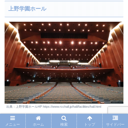
上野学園ホール
出典：上野学園ホールHP https://www.rcchall.jp/hall/facilities/hall.html
会場キャパ：1730席
メニュー
ホーム
検索
トップ
サイドバー