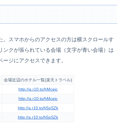
た。スマホからのアクセスの方は横スクロールす
リンクが張られている会場（文字が青い会場）は
ページにアクセスできます。
会場近辺のホテル一覧(楽天トラベル)
http://a.r10.to/hMceic
http://a.r10.to/hMceic
0
http://a.r10.to/h5pSZk
0
http://a.r10.to/h5pSZk