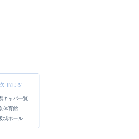
次
場キャパ一覧
京体育館
阪城ホール