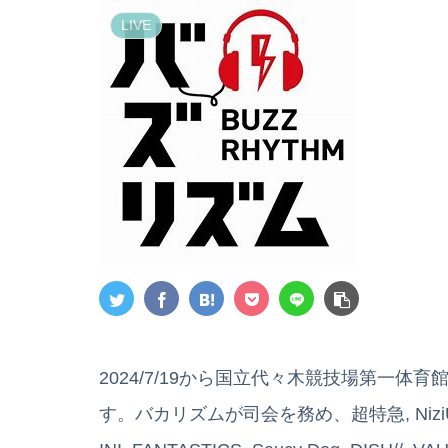
LIVE
2024/7/19から国立代々木競技場第一体育館でバズ
す。バカリズムが司会を務め、超特急, NiziU, 櫻坂4