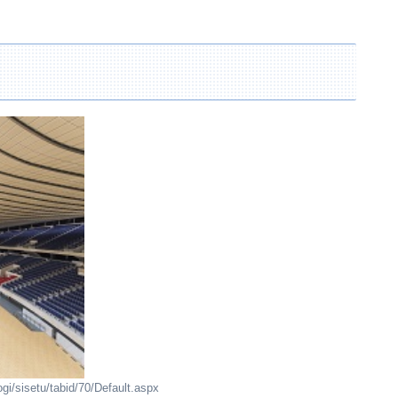
isetu/tabid/70/Default.aspx