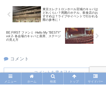
東京エレクトロンホール宮城のキャパは
どれくらい？周囲のホテル、飲食店のお
すすめは？ライブやイベントで行かれる
際の参考に！
BE:FIRST ファンミ -Hello My “BESTY”
vol.2- 各会場のキャパと座席、ステージ
の見え方
コメント
コメントを書き込む
メニュー
ホーム
検索
トップ
サイドバー
ホーム
LIVE
PAGE TOP