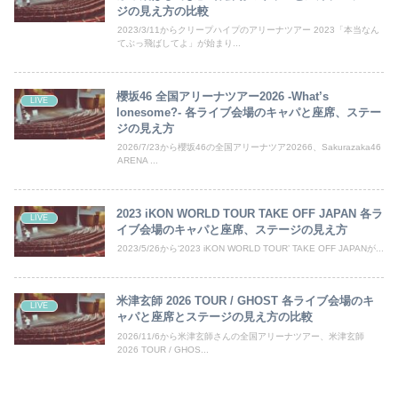
ジの見え方の比較
2023/3/11からクリープハイプのアリーナツアー 2023「本当なん
てぶっ飛ばしてよ」が始まり...
櫻坂46 全国アリーナツアー2026 -What’s
LIVE
lonesome?- 各ライブ会場のキャパと座席、ステー
ジの見え方
2026/7/23から櫻坂46の全国アリーナツア20266、Sakurazaka46
ARENA ...
2023 iKON WORLD TOUR TAKE OFF JAPAN 各ラ
LIVE
イブ会場のキャパと座席、ステージの見え方
2023/5/26から‘2023 iKON WORLD TOUR’ TAKE OFF JAPANが...
米津玄師 2026 TOUR / GHOST 各ライブ会場のキ
LIVE
ャパと座席とステージの見え方の比較
2026/11/6から米津玄師さんの全国アリーナツアー、米津玄師
2026 TOUR / GHOS...