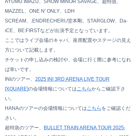
AYUMU IMAZU、SHOW MINOR SAVAGE、超特急、
MAZZEL、ONE N’ ONLY、LDH
SCREAM、.ENDRECHERI./堂本剛、STARGLOW、Da-
iCE、BE:FIRSTなどが出演予定となっています。
ここではライブ会場のキャパ、座席配置やステージの見え
方について記載します。
チケットの申し込みの検討や、会場に行く際に参考になれ
ば幸いです。
INIのツアー、
2025 INI 3RD ARENA LIVE TOUR
[XQUARE]
の会場情報については
こちら
からご確認下さ
い。
HANAのツアーの会場情報については
こちら
をご確認くだ
さい。
超特急のツアー、
BULLET TRAIN ARENA TOUR 2025-