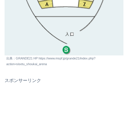
出典：GRANDE21 HP https://www.mspf.jp/grande21/index.php?
action=sisetu_shoukai_arena
スポンサーリンク