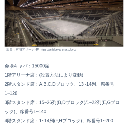
出典：有明アリーナHP https://ariake-arena.tokyo/
会場キャパ：15000席
1階アリーナ席：(設置方法により変動)
2階スタンド席：A,B,C,Dブロック、13~14列、席番号
1~128
3階スタンド席：15~26列(B,Dブロック)/1~22列(E,Gブロ
ック)、席番号1~140
4階スタンド席：1~14列(F,Hブロック)、席番号1~200