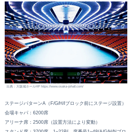
出典：大阪城ホールHP https://www.osaka-johall.com/
ステージパターンA（F/G/H/Iブロック前にステージ設置）
会場キャパ：6200席
アリーナ席：2500席（設置方法により変動）
スタンド席：3700席、1~22列、席番号1~48(A/G/H/Nブロ