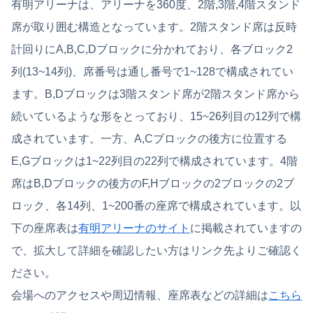
有明アリーナは、アリーナを360度、2階,3階,4階スタンド
席が取り囲む構造となっています。2階スタンド席は反時
計回りにA,B,C,Dブロックに分かれており、各ブロック2
列(13~14列)、席番号は通し番号で1~128で構成されてい
ます。B,Dブロックは3階スタンド席が2階スタンド席から
続いているような形をとっており、15~26列目の12列で構
成されています。一方、A,Cブロックの後方に位置する
E,Gブロックは1~22列目の22列で構成されています。4階
席はB,Dブロックの後方のF,Hブロックの2ブロックの2ブ
ロック、各14列、1~200番の座席で構成されています。以
下の座席表は
有明アリーナのサイト
に掲載されていますの
で、拡大して詳細を確認したい方はリンク先よりご確認く
ださい。
会場へのアクセスや周辺情報、座席表などの詳細は
こちら