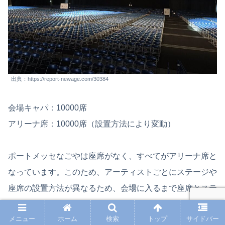
出典：https://report-newage.com/30384
会場キャパ：10000席
アリーナ席：10000席（設置方法により変動）
ポートメッセなごやは座席がなく、すべてがアリーナ席と
なっています。このため、アーティストごとにステージや
座席の設置方法が異なるため、会場に入るまで座席とステ
ージの位置がわかりません。設置方法により座席数は異な
メニュー
ホーム
検索
トップ
サイドバー
りますが、最大で約10000席まで設置できるほどの広さと