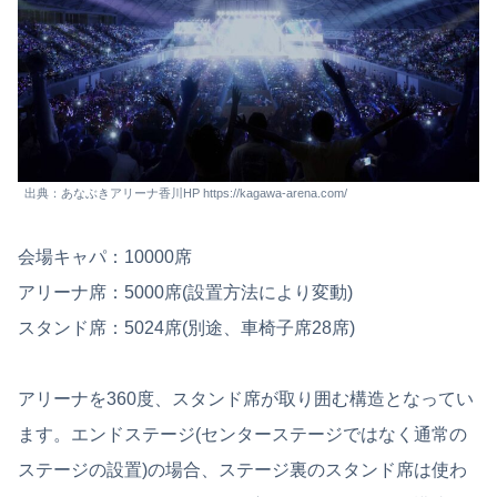
出典：あなぶきアリーナ香川HP https://kagawa-arena.com/
会場キャパ：10000席
アリーナ席：5000席(設置方法により変動)
スタンド席：5024席(別途、車椅子席28席)
アリーナを360度、スタンド席が取り囲む構造となってい
ます。エンドステージ(センターステージではなく通常の
ステージの設置)の場合、ステージ裏のスタンド席は使わ