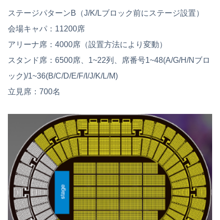
ステージパターンB（J/K/Lブロック前にステージ設置）
会場キャパ：11200席
アリーナ席：4000席（設置方法により変動）
スタンド席：6500席、1~22列、席番号1~48(A/G/H/Nブロ
ック)/1~36(B/C/D/E/F/I/J/K/L/M)
立見席：700名