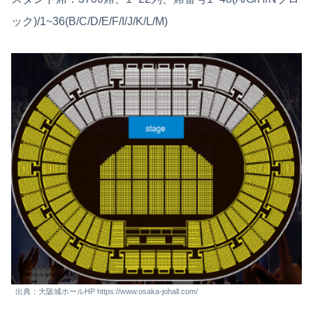
ック)/1~36(B/C/D/E/F/I/J/K/L/M)
出典：大阪城ホールHP https://www.osaka-johall.com/