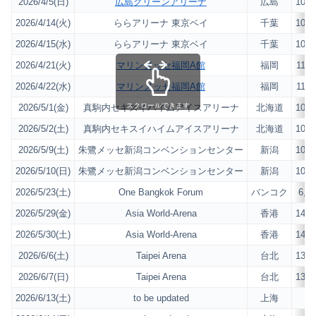
2026/4/5(日)
広島グリーンアリーナ
広島
10,0
2026/4/14(火)
ららアリーナ 東京ベイ
千葉
10,0
2026/4/15(水)
ららアリーナ 東京ベイ
千葉
10,0
2026/4/21(火)
マリンメッセ福岡A館
福岡
11,0
2026/4/22(水)
マリンメッセ福岡A館
福岡
11,0
スクロールできます
2026/5/1(金)
真駒内セキスイハイムアイスアリーナ
北海道
10,0
2026/5/2(土)
真駒内セキスイハイムアイスアリーナ
北海道
10,0
2026/5/9(土)
朱鷺メッセ新潟コンベンションセンター
新潟
10,0
2026/5/10(日)
朱鷺メッセ新潟コンベンションセンター
新潟
10,0
2026/5/23(土)
One Bangkok Forum
バンコク
6,0
2026/5/29(金)
Asia World-Arena
香港
14,0
2026/5/30(土)
Asia World-Arena
香港
14,0
2026/6/6(土)
Taipei Arena
台北
13,0
2026/6/7(日)
Taipei Arena
台北
13,0
2026/6/13(土)
to be updated
上海
–