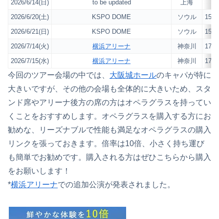
2026/6/14(日)
to be updated
上海
–
2026/6/20(土)
KSPO DOME
ソウル
15,0
2026/6/21(日)
KSPO DOME
ソウル
15,0
2026/7/14(火)
横浜アリーナ
神奈川
17,0
2026/7/15(水)
横浜アリーナ
神奈川
17,0
今回のツアー会場の中では、
大阪城ホール
のキャパが特に
大きいですが、その他の会場も全体的に大きいため、スタ
ンド席やアリーナ後方の席の方はオペラグラスを持ってい
くことをおすすめします。オペラグラスを購入する方にお
勧めな、リーズナブルで性能も満足なオペラグラスの購入
リンクを張っておきます。倍率は10倍、小さく持ち運び
も簡単でお勧めです。
購入される方はぜひこちらから購入
をお願いします！
*
横浜アリーナ
での追加公演が発表されました。