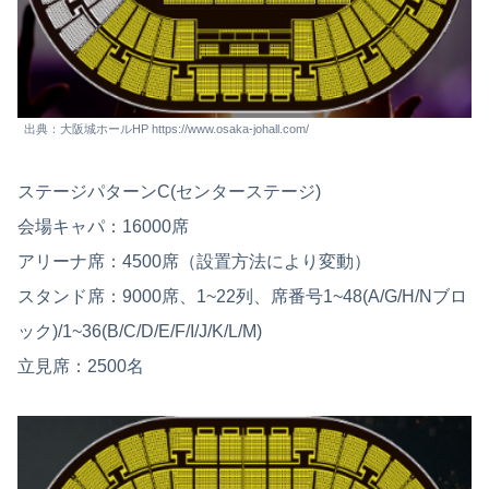
出典：大阪城ホールHP https://www.osaka-johall.com/
ステージパターンC(センターステージ)
会場キャパ：16000席
アリーナ席：4500席（設置方法により変動）
スタンド席：9000席、1~22列、席番号1~48(A/G/H/Nブロ
ック)/1~36(B/C/D/E/F/I/J/K/L/M)
立見席：2500名